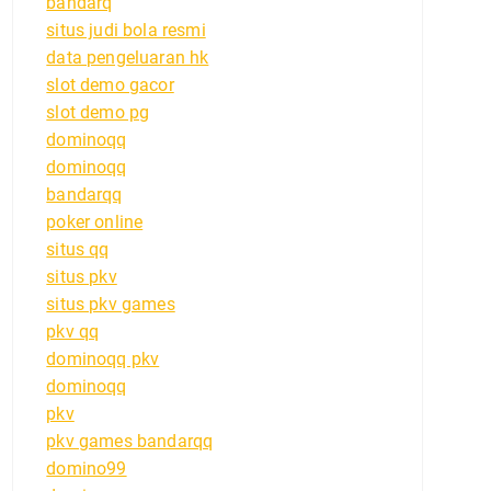
bandarq
situs judi bola resmi
data pengeluaran hk
slot demo gacor
slot demo pg
dominoqq
dominoqq
bandarqq
poker online
situs qq
situs pkv
situs pkv games
pkv qq
dominoqq pkv
dominoqq
pkv
pkv games bandarqq
domino99