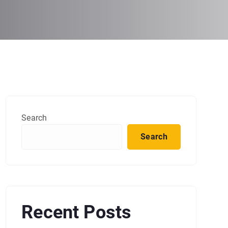
Search
Search
Recent Posts