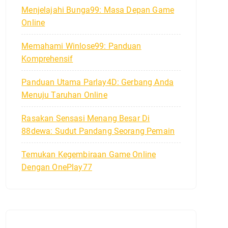
Menjelajahi Bunga99: Masa Depan Game
Online
Memahami Winlose99: Panduan
Komprehensif
Panduan Utama Parlay4D: Gerbang Anda
Menuju Taruhan Online
Rasakan Sensasi Menang Besar Di
88dewa: Sudut Pandang Seorang Pemain
Temukan Kegembiraan Game Online
Dengan OnePlay77