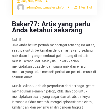
Jun, Sun, 2025
admin@motomasters.info
Situs Slot
Bakar77: Artis yang perlu
Anda ketahui sekarang
[ad_1]
Jika Anda belum pernah mendengar tentang Bakar77,
saatnya untuk berkenalan dengan artis yang sedang
naik daun ini yang membuat gelombang di industri
musik. Berasal dari Malaysia, Bakar77 telah
menciptakan buzz dengan suara unik dan energi
menular yang telah menarik perhatian pecinta musik di
seluruh dunia.
Musik Bakar77 adalah perpaduan dari berbagai genre,
memadukan elemen hip-hop, R&B, dan pop untuk
menciptakan suara yang segar dan akrab. Liriknya
introspektif dan mentah, mengeksplorasi tema cinta,
kehilangan, dan penemuan diri dengan tingkat