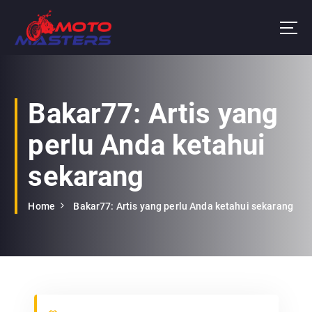
S
k
i
p
Mainkan slot X500 dari PG Soft hari ini dan malam ini dengan deposit dana. Slot
gacor ini siap memberi Anda kemenangan besar.
t
o
c
Bakar77: Artis yang
o
n
perlu Anda ketahui
t
e
sekarang
n
t
Home
Bakar77: Artis yang perlu Anda ketahui sekarang