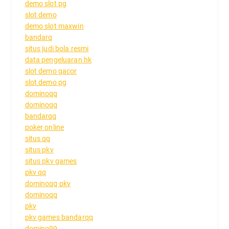
demo slot pg
slot demo
demo slot maxwin
bandarq
situs judi bola resmi
data pengeluaran hk
slot demo gacor
slot demo pg
dominoqq
dominoqq
bandarqq
poker online
situs qq
situs pkv
situs pkv games
pkv qq
dominoqq pkv
dominoqq
pkv
pkv games bandarqq
domino99