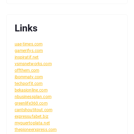
Links
uae-times.com
gamerifys.com
inspiratif.net
vsmsnetworks.com
offthem.com
ibommatv.com
techporfit.com
bekasionline.com
nbusinessplan.com
greenlife360.com
cantshoutitout.com
expressufabet.biz
mypuertoplata.net
thepioneerxpress.com