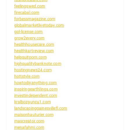
feelingswed.com
firecabal.com
forbessmagazine.com
globalmarketlivetoday.com
gpl-license.com
grow2every.com
healthhousecare.com
healthkartreview.com
helpquitporn.com
highqualitybanknote.com
hostingnews24.com
hottstyle.com
howtodiyanything.com
inspiringearthlings.com
investindependent.com
kralbozguncu1.com
landscapinggainesvillefl.com
maisonhauturier.com
mascreator.com
menafahmi.com