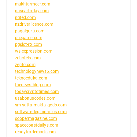
mukhtarmeer.com
nascartoday.com
nqted.com
nzdriverlicence.com
pagalguru.com
pcegame.com
pgslot-r2.com
ws-expression.com
zchotels.com
zepfo.com
technologynews5.com
teknoeduka.com
thenews-blog.com
todaycryptotimes.com
usabonuscodes.com
sm-satta-makta-gods.com
softwaredegimnasios.com
soopermagazine.com
spacecoastdailys.com
readytrademark.com