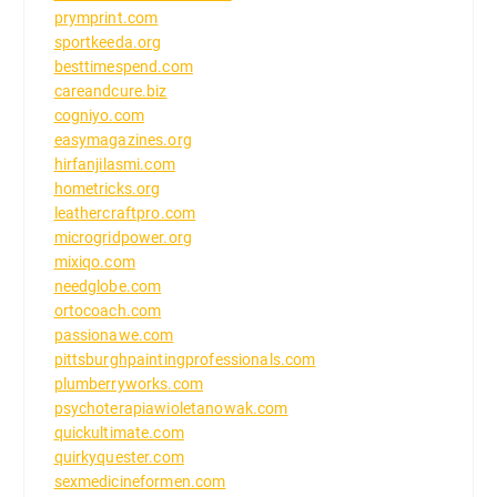
prymprint.com
sportkeeda.org
besttimespend.com
careandcure.biz
cogniyo.com
easymagazines.org
hirfanjilasmi.com
hometricks.org
leathercraftpro.com
microgridpower.org
mixiqo.com
needglobe.com
ortocoach.com
passionawe.com
pittsburghpaintingprofessionals.com
plumberryworks.com
psychoterapiawioletanowak.com
quickultimate.com
quirkyquester.com
sexmedicineformen.com