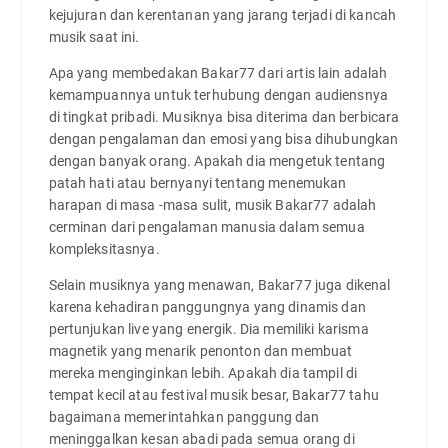
kejujuran dan kerentanan yang jarang terjadi di kancah
musik saat ini.
Apa yang membedakan Bakar77 dari artis lain adalah
kemampuannya untuk terhubung dengan audiensnya
di tingkat pribadi. Musiknya bisa diterima dan berbicara
dengan pengalaman dan emosi yang bisa dihubungkan
dengan banyak orang. Apakah dia mengetuk tentang
patah hati atau bernyanyi tentang menemukan
harapan di masa -masa sulit, musik Bakar77 adalah
cerminan dari pengalaman manusia dalam semua
kompleksitasnya.
Selain musiknya yang menawan, Bakar77 juga dikenal
karena kehadiran panggungnya yang dinamis dan
pertunjukan live yang energik. Dia memiliki karisma
magnetik yang menarik penonton dan membuat
mereka menginginkan lebih. Apakah dia tampil di
tempat kecil atau festival musik besar, Bakar77 tahu
bagaimana memerintahkan panggung dan
meninggalkan kesan abadi pada semua orang di