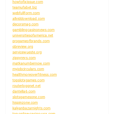
howtofixissue.com
teamufabet.biz
webfullform.com
allviddownload.com
decorsmag.com
gamblingcasinonews.com
universitiesofamerica.net
progameofbrands.com
qbreview.org
servicewueste.org
zippyrevs.com
matkanumbernow.com
myjobcirculars.com
healthmoreoverfitness.com
topslotxgames.com
routerloggnet.net
dantella6.com
slotsgamesone.com
hispinzone.com
kalyanbazarnights.com
top-online-casino-usa.com