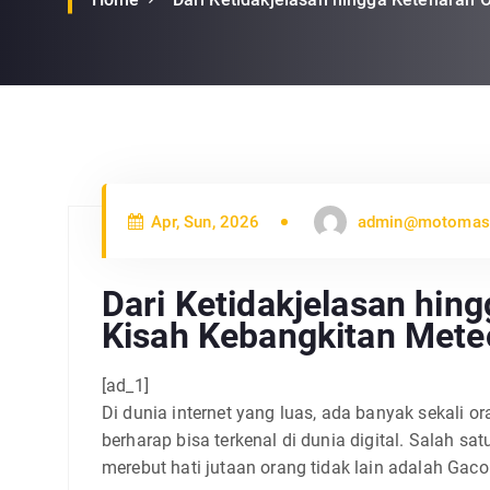
Apr, Sun, 2026
admin@motomast
Dari Ketidakjelasan hing
Kisah Kebangkitan Mete
[ad_1]
Di dunia internet yang luas, ada banyak sekali
berharap bisa terkenal di dunia digital. Salah sa
merebut hati jutaan orang tidak lain adalah Gaco