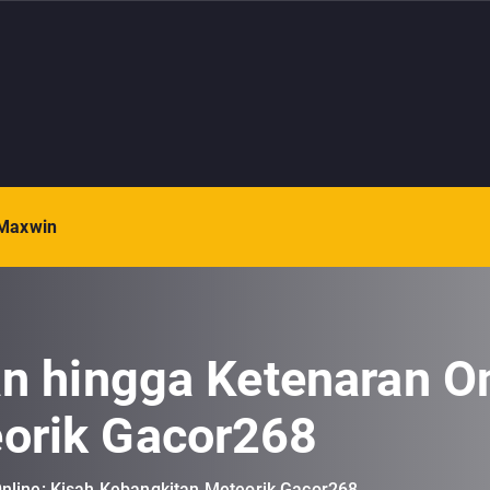
it dana. Slot gacor ini siap memberi Anda kemenangan besar.
 Maxwin
an hingga Ketenaran On
orik Gacor268
Online: Kisah Kebangkitan Meteorik Gacor268