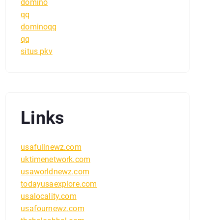
domino
qq
dominoqq
qq
situs pkv
Links
usafullnewz.com
uktimenetwork.com
usaworldnewz.com
todayusaexplore.com
usalocality.com
usafournewz.com