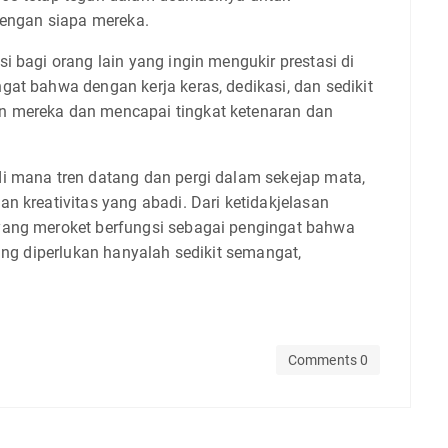
 dengan siapa mereka.
i bagi orang lain yang ingin mengukir prestasi di
gat bahwa dengan kerja keras, dedikasi, dan sedikit
n mereka dan mencapai tingkat ketenaran dan
di mana tren datang dan pergi dalam sekejap mata,
n kreativitas yang abadi. Dari ketidakjelasan
yang meroket berfungsi sebagai pengingat bahwa
yang diperlukan hanyalah sedikit semangat,
Comments 0