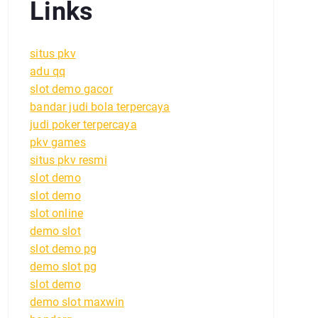
Links
situs pkv
adu qq
slot demo gacor
bandar judi bola terpercaya
judi poker terpercaya
pkv games
situs pkv resmi
slot demo
slot demo
slot online
demo slot
slot demo pg
demo slot pg
slot demo
demo slot maxwin