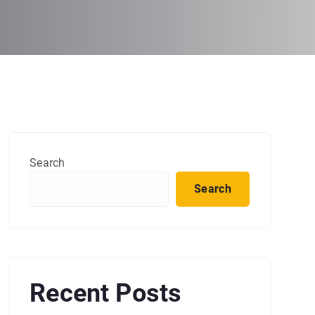
Search
Search
Recent Posts