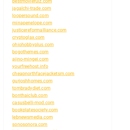
bestmovierulz.com
jagalchi-trade.com
loopersound.com
minapenelope.com
justicereformalliance.com
cryptoglax.com
ohiohobbyplus.com
bogothemes.com
ajino-mingei.com
yourfreehost.info
cheapnorthfacejacketsm.com
gurjoshhomes.com
tombradydiet.com
bonthaiclub.com
casusbelli-mod.com
bookplatesociety.com
lebnewsmedia.com
sonosonora.com