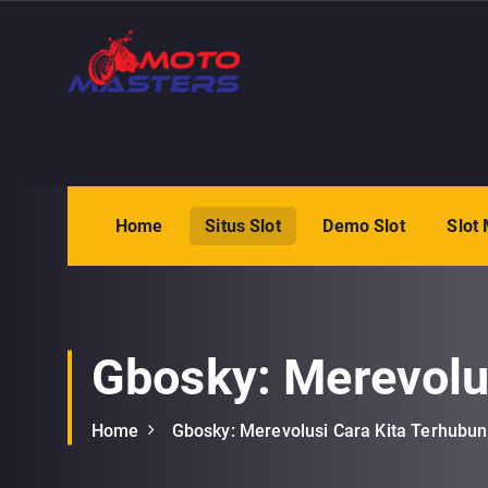
S
k
i
p
Mainkan slot X500 dari PG Soft hari ini dan malam ini dengan depos
t
o
c
o
Home
Situs Slot
Demo Slot
Slot
n
t
e
n
t
Gbosky: Merevolu
Home
Gbosky: Merevolusi Cara Kita Terhubu