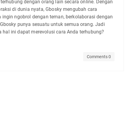
 terhubung dengan orang lain secara online. Dengan
eraksi di dunia nyata, Gbosky mengubah cara
 ingin ngobrol dengan teman, berkolaborasi dengan
, Gbosky punya sesuatu untuk semua orang. Jadi
hal ini dapat merevolusi cara Anda terhubung?
Comments 0