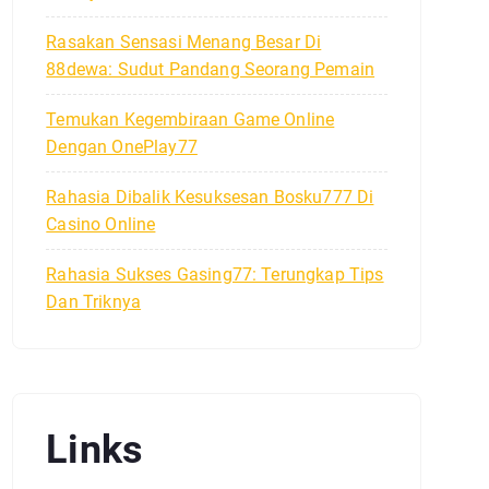
Rasakan Sensasi Menang Besar Di
88dewa: Sudut Pandang Seorang Pemain
Temukan Kegembiraan Game Online
Dengan OnePlay77
Rahasia Dibalik Kesuksesan Bosku777 Di
Casino Online
Rahasia Sukses Gasing77: Terungkap Tips
Dan Triknya
Links