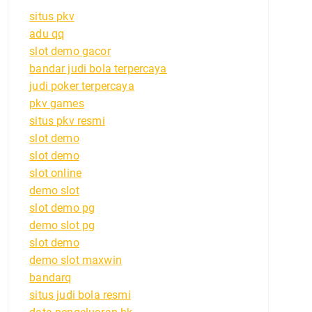
situs pkv
adu qq
slot demo gacor
bandar judi bola terpercaya
judi poker terpercaya
pkv games
situs pkv resmi
slot demo
slot demo
slot online
demo slot
slot demo pg
demo slot pg
slot demo
demo slot maxwin
bandarq
situs judi bola resmi