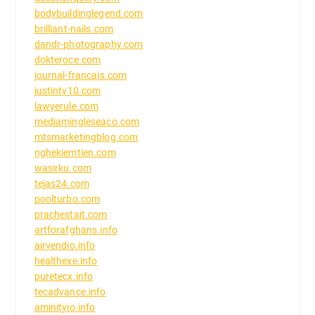
bodybuildinglegend.com
brilliant-nails.com
dandr-photography.com
dokteroce.com
journal-francais.com
justintv10.com
lawyerule.com
mediamingleseaco.com
mtsmarketingblog.com
nghekiemtien.com
wasirku.com
tejas24.com
poolturbo.com
prachestait.com
artforafghans.info
airvendio.info
healthexe.info
puretecx.info
tecadvance.info
aminityio.info