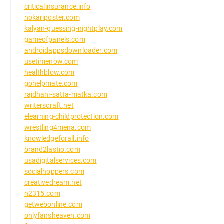
criticalinsurance.info
nokariposter.com
kalyan-guessing-nightplay.com
gameofpanels.com
androidappsdownloader.com
usetimenow.com
healthblow.com
gohelpmate.com
rajdhani-satta-matka.com
writerscraft.net
elearning-childprotection.com
wrestling4mena.com
knowledgeforall.info
brand2lastio.com
usadigitalservices.com
socialhoppers.com
creativedream.net
n2315.com
getwebonline.com
onlyfansheaven.com