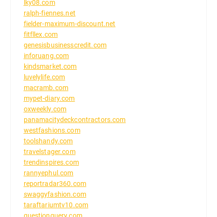
lky08.com
ralph-fiennes.net
fielder-maximum-discount.net
fitfllex.com
genesisbusinesscredit.com
inforuang.com
kindsmarket.com
luvelylife.com
macramb.com
mypet-diary.com
oxweekly.com
panamacitydeckcontractors.com
westfashions.com
toolshandy.com
travelstager.com
trendinspires.com
rannyephul.com
reportradar360.com
swaggyfashion.com
taraftariumtv10.com
questionquery.com