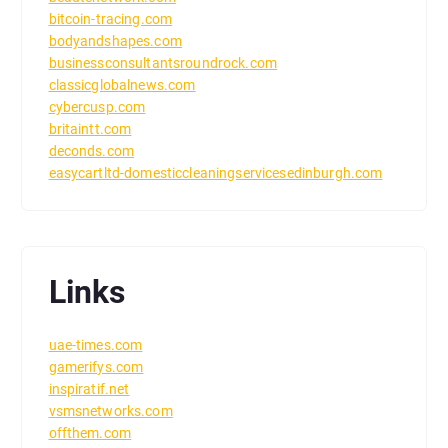
bitcoin-tracing.com
bodyandshapes.com
businessconsultantsroundrock.com
classicglobalnews.com
cybercusp.com
britaintt.com
deconds.com
easycartltd-domesticcleaningservicesedinburgh.com
Links
uae-times.com
gamerifys.com
inspiratif.net
vsmsnetworks.com
offthem.com