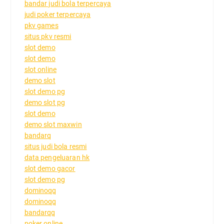
bandar judi bola terpercaya
judi poker terpercaya
pkv games
situs pkv resmi
slot demo
slot demo
slot online
demo slot
slot demo pg
demo slot pg
slot demo
demo slot maxwin
bandarq
situs judi bola resmi
data pengeluaran hk
slot demo gacor
slot demo pg
dominoqq
dominoqq
bandarqq
poker online