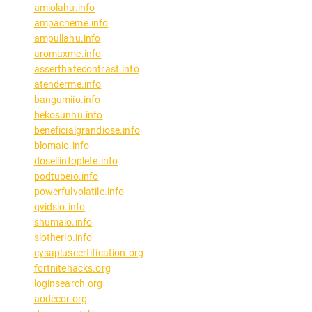
amiolahu.info
ampacheme.info
ampullahu.info
aromaxme.info
asserthatecontrast.info
atenderme.info
bangumiio.info
bekosunhu.info
beneficialgrandiose.info
blomaio.info
dosellinfoplete.info
podtubeio.info
powerfulvolatile.info
qvidsio.info
shumaio.info
slotherio.info
cysapluscertification.org
fortnitehacks.org
loginsearch.org
aodecor.org