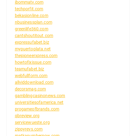
ibommatv.com
techporfit.com
bekasionline.com
nbusinessplan.com
greenlife360.com
cantshoutitout.com
expressufabet.biz
mypuertoplata.net
thepioneerxpress.com
howtofixissue.com
teamufabet.biz
webfullform.com
allviddownload.com
decorsmag.com
gamblingcasinonews.com
universitiesofamerica.net
progameofbrands.com
qbreview.org
servicewueste.org
zippyrevs.com
matkanumbernow.com