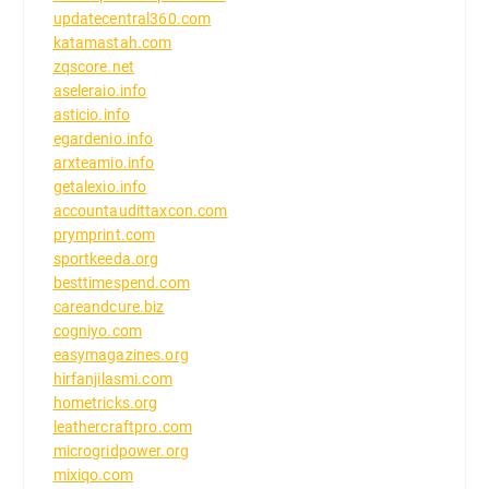
updatecentral360.com
katamastah.com
zqscore.net
aseleraio.info
asticio.info
egardenio.info
arxteamio.info
getalexio.info
accountaudittaxcon.com
prymprint.com
sportkeeda.org
besttimespend.com
careandcure.biz
cogniyo.com
easymagazines.org
hirfanjilasmi.com
hometricks.org
leathercraftpro.com
microgridpower.org
mixiqo.com