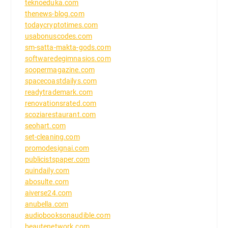
teknoeduka.com
thenews-blog.com
todaycryptotimes.com
usabonuscodes.com
sm-satta-makta-gods.com
softwaredegimnasios.com
soopermagazine.com
spacecoastdailys.com
readytrademark.com
renovationsrated.com
scoziarestaurant.com
seohart.com
set-cleaning.com
promodesignai.com
publicistspaper.com
quindaily.com
abosulte.com
aiverse24.com
anubella.com
audiobooksonaudible.com
beautenetwork.com