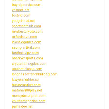
buyrdpservice.com
yesport.net
tostylo.com
yougetthat.net
sportsnetclub.com
newbestcrypto.com
oxfordsave.com
iclassicgames.com
saung-artikel.com
fasthokivip2.com
observersports.com
cryptominingplus.com
aquinoticiaspe.com
longhairedfrenchbulldog.com
lawyersforhire.co
businemarket.com
matahari88play.net
moneydescriptor.com
youthsmagazine.com
painaidee.net