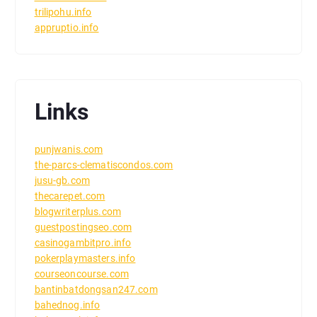
trilipohu.info
appruptio.info
Links
punjwanis.com
the-parcs-clematiscondos.com
jusu-gb.com
thecarepet.com
blogwriterplus.com
guestpostingseo.com
casinogambitpro.info
pokerplaymasters.info
courseoncourse.com
bantinbatdongsan247.com
bahednog.info