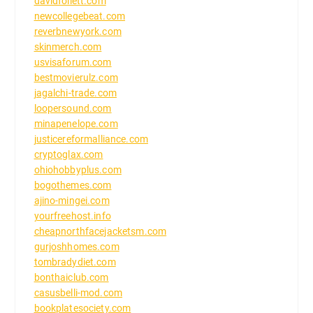
davidfollett.com
newcollegebeat.com
reverbnewyork.com
skinmerch.com
usvisaforum.com
bestmovierulz.com
jagalchi-trade.com
loopersound.com
minapenelope.com
justicereformalliance.com
cryptoglax.com
ohiohobbyplus.com
bogothemes.com
ajino-mingei.com
yourfreehost.info
cheapnorthfacejacketsm.com
gurjoshhomes.com
tombradydiet.com
bonthaiclub.com
casusbelli-mod.com
bookplatesociety.com