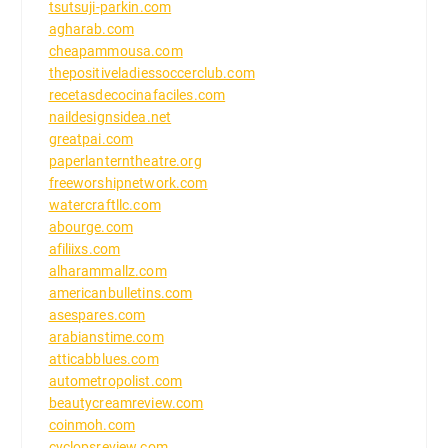
tsutsuji-parkin.com
agharab.com
cheapammousa.com
thepositiveladiessoccerclub.com
recetasdecocinafaciles.com
naildesignsidea.net
greatpai.com
paperlanterntheatre.org
freeworshipnetwork.com
watercraftllc.com
abourge.com
afiliixs.com
alharammallz.com
americanbulletins.com
asespares.com
arabianstime.com
atticabblues.com
autometropolist.com
beautycreamreview.com
coinmoh.com
cyclopsreview.com