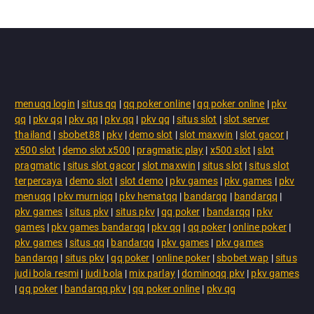
menuqq login
|
situs qq
|
qq poker online
|
qq poker online
|
pkv
qq
|
pkv qq
|
pkv qq
|
pkv qq
|
pkv qq
|
situs slot
|
slot server
thailand
|
sbobet88
|
pkv
|
demo slot
|
slot maxwin
|
slot gacor
|
x500 slot
|
demo slot x500
|
pragmatic play
|
x500 slot
|
slot
pragmatic
|
situs slot gacor
|
slot maxwin
|
situs slot
|
situs slot
terpercaya
|
demo slot
|
slot demo
|
pkv games
|
pkv games
|
pkv
menuqq
|
pkv murniqq
|
pkv hematqq
|
bandarqq
|
bandarqq
|
pkv games
|
situs pkv
|
situs pkv
|
qq poker
|
bandarqq
|
pkv
games
|
pkv games bandarqq
|
pkv qq
|
qq poker
|
online poker
|
pkv games
|
situs qq
|
bandarqq
|
pkv games
|
pkv games
bandarqq
|
situs pkv
|
qq poker
|
online poker
|
sbobet wap
|
situs
judi bola resmi
|
judi bola
|
mix parlay
|
dominoqq pkv
|
pkv games
|
qq poker
|
bandarqq pkv
|
qq poker online
|
pkv qq