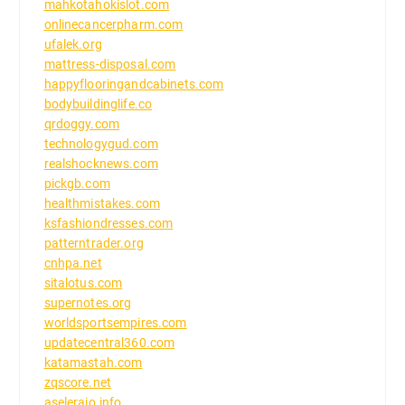
mahkotahokislot.com
onlinecancerpharm.com
ufalek.org
mattress-disposal.com
happyflooringandcabinets.com
bodybuildinglife.co
qrdoggy.com
technologygud.com
realshocknews.com
pickgb.com
healthmistakes.com
ksfashiondresses.com
patterntrader.org
cnhpa.net
sitalotus.com
supernotes.org
worldsportsempires.com
updatecentral360.com
katamastah.com
zqscore.net
aseleraio.info