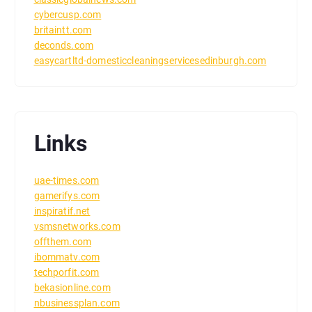
cybercusp.com
britaintt.com
deconds.com
easycartltd-domesticcleaningservicesedinburgh.com
Links
uae-times.com
gamerifys.com
inspiratif.net
vsmsnetworks.com
offthem.com
ibommatv.com
techporfit.com
bekasionline.com
nbusinessplan.com