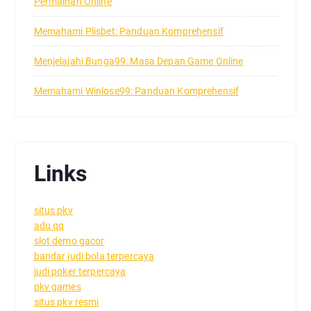
Permainan Online
Memahami Plisbet: Panduan Komprehensif
Menjelajahi Bunga99: Masa Depan Game Online
Memahami Winlose99: Panduan Komprehensif
Links
situs pkv
adu qq
slot demo gacor
bandar judi bola terpercaya
judi poker terpercaya
pkv games
situs pkv resmi