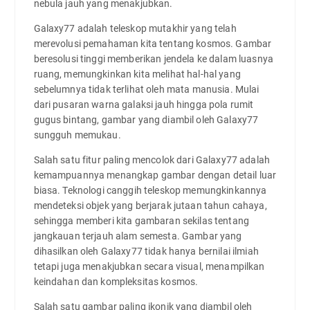
nebula jauh yang menakjubkan.
Galaxy77 adalah teleskop mutakhir yang telah
merevolusi pemahaman kita tentang kosmos. Gambar
beresolusi tinggi memberikan jendela ke dalam luasnya
ruang, memungkinkan kita melihat hal-hal yang
sebelumnya tidak terlihat oleh mata manusia. Mulai
dari pusaran warna galaksi jauh hingga pola rumit
gugus bintang, gambar yang diambil oleh Galaxy77
sungguh memukau.
Salah satu fitur paling mencolok dari Galaxy77 adalah
kemampuannya menangkap gambar dengan detail luar
biasa. Teknologi canggih teleskop memungkinkannya
mendeteksi objek yang berjarak jutaan tahun cahaya,
sehingga memberi kita gambaran sekilas tentang
jangkauan terjauh alam semesta. Gambar yang
dihasilkan oleh Galaxy77 tidak hanya bernilai ilmiah
tetapi juga menakjubkan secara visual, menampilkan
keindahan dan kompleksitas kosmos.
Salah satu gambar paling ikonik yang diambil oleh