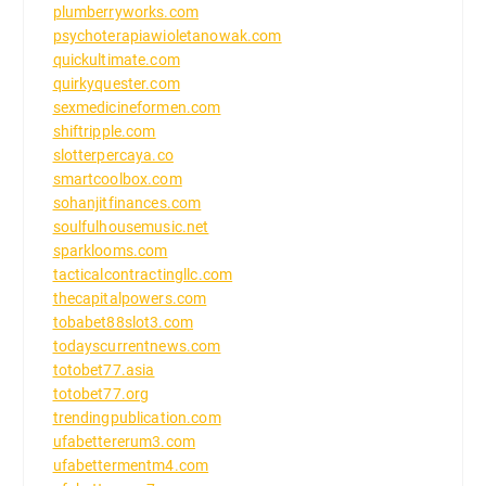
plumberryworks.com
psychoterapiawioletanowak.com
quickultimate.com
quirkyquester.com
sexmedicineformen.com
shiftripple.com
slotterpercaya.co
smartcoolbox.com
sohanjitfinances.com
soulfulhousemusic.net
sparklooms.com
tacticalcontractingllc.com
thecapitalpowers.com
tobabet88slot3.com
todayscurrentnews.com
totobet77.asia
totobet77.org
trendingpublication.com
ufabettererum3.com
ufabettermentm4.com