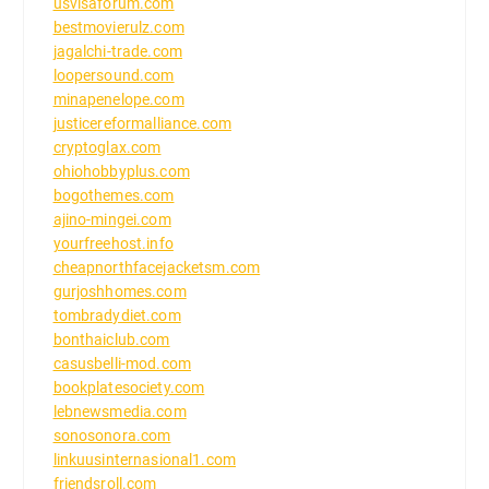
usvisaforum.com
bestmovierulz.com
jagalchi-trade.com
loopersound.com
minapenelope.com
justicereformalliance.com
cryptoglax.com
ohiohobbyplus.com
bogothemes.com
ajino-mingei.com
yourfreehost.info
cheapnorthfacejacketsm.com
gurjoshhomes.com
tombradydiet.com
bonthaiclub.com
casusbelli-mod.com
bookplatesociety.com
lebnewsmedia.com
sonosonora.com
linkuusinternasional1.com
friendsroll.com