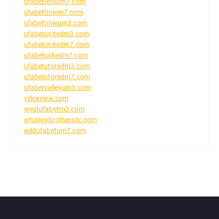
ufabettersum7.com
ufabettinwm7.com
ufabettinwum3.com
ufabetunitedm3.com
ufabetunitedm7.com
ufabetuskedm7.com
ufabetutoredm3.com
ufabetutoredm7.com
ufabetvalleyum3.com
veloxview.com
westufabetm3.com
whiskeybrothersllc.com
wildufabetum7.com