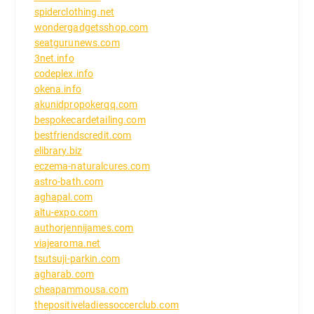
spiderclothing.net
wondergadgetsshop.com
seatgurunews.com
3net.info
codeplex.info
okena.info
akunidpropokerqq.com
bespokecardetailing.com
bestfriendscredit.com
elibrary.biz
eczema-naturalcures.com
astro-bath.com
aghapal.com
altu-expo.com
authorjennijames.com
viajearoma.net
tsutsuji-parkin.com
agharab.com
cheapammousa.com
thepositiveladiessoccerclub.com