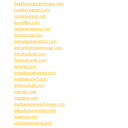
healthmoreoverfitness.com
topslotxgames.com
routerloggnet.net
dantella6.com
slotsgamesone.com
hispinzone.com
kalyanbazarnights.com
top-online-casino-usa.com
honghuidoor.com
flowingtravel.com
nineniki.com
brandiospecialists.com
medicalcare7.com
adtennaball.com
nabzah.com
mongive.com
matkagameresultsview.com
getsolutionsonline.com
hispinner.org
criticalinsurance.info