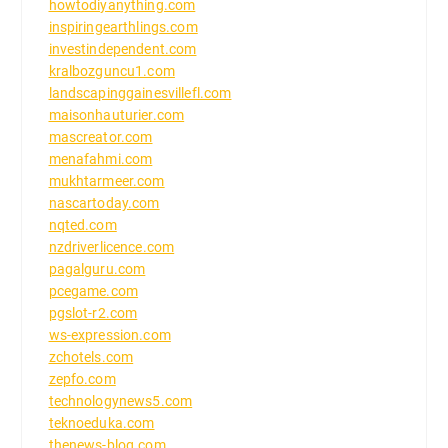
howtodiyanything.com
inspiringearthlings.com
investindependent.com
kralbozguncu1.com
landscapinggainesvillefl.com
maisonhauturier.com
mascreator.com
menafahmi.com
mukhtarmeer.com
nascartoday.com
nqted.com
nzdriverlicence.com
pagalguru.com
pcegame.com
pgslot-r2.com
ws-expression.com
zchotels.com
zepfo.com
technologynews5.com
teknoeduka.com
thenews-blog.com