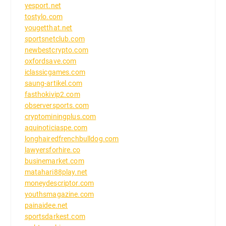
yesport.net
tostylo.com
yougetthat.net
sportsnetclub.com
newbestcrypto.com
oxfordsave.com
iclassicgames.com
saung-artikel.com
fasthokivip2.com
observersports.com
cryptominingplus.com
aquinoticiaspe.com
longhairedfrenchbulldog.com
lawyersforhire.co
businemarket.com
matahari88play.net
moneydescriptor.com
youthsmagazine.com
painaidee.net
sportsdarkest.com