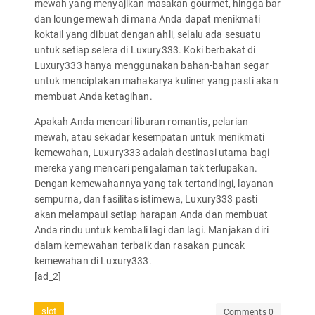
mewah yang menyajikan masakan gourmet, hingga bar
dan lounge mewah di mana Anda dapat menikmati
koktail yang dibuat dengan ahli, selalu ada sesuatu
untuk setiap selera di Luxury333. Koki berbakat di
Luxury333 hanya menggunakan bahan-bahan segar
untuk menciptakan mahakarya kuliner yang pasti akan
membuat Anda ketagihan.
Apakah Anda mencari liburan romantis, pelarian
mewah, atau sekadar kesempatan untuk menikmati
kemewahan, Luxury333 adalah destinasi utama bagi
mereka yang mencari pengalaman tak terlupakan.
Dengan kemewahannya yang tak tertandingi, layanan
sempurna, dan fasilitas istimewa, Luxury333 pasti
akan melampaui setiap harapan Anda dan membuat
Anda rindu untuk kembali lagi dan lagi. Manjakan diri
dalam kemewahan terbaik dan rasakan puncak
kemewahan di Luxury333.
[ad_2]
slot
Comments 0