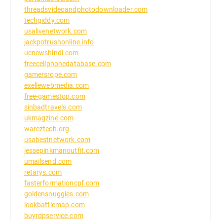
threadsvideoandphotodownloader.com
techgiddy.com
usalivenetwork.com
jackpotrushonline.info
ucnewshindi.com
freecellphonedatabase.com
gamersrope.com
exellewebmedia.com
free-gamestop.com
sinbadtravels.com
ukmagzine.com
wareztech.org
usabestnetwork.com
jessepinkmanoutfit.com
umailsend.com
retarys.com
fasterformationcpf.com
goldensnuggles.com
lookbattlemap.com
buyrdpservice.com