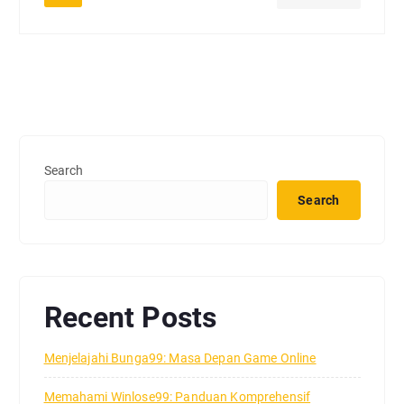
Search
Search
Recent Posts
Menjelajahi Bunga99: Masa Depan Game Online
Memahami Winlose99: Panduan Komprehensif