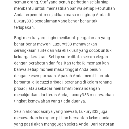
semua orang. Staf yang penuh perhatian selalu siap
membantu untuk memastikan bahwa setiap kebutuhan
Anda terpenuhi, menjadikan masa menginap Anda di
Luxury333 pengalaman yang benar-benar tak
terlupakan.
Bagi mereka yang ingin menikmati pengalaman yang
benar-benar mewah, Luxury333 menawarkan
serangkaian suite dan vila eksklusif yang cocok untuk
keluarga kerajaan. Setiap suite ditata secara elegan
dengan perabotan dan fasilitas terbaik, memastikan
bahwa setiap momen masa tinggal Anda penuh
dengan kesempurnaan. Apakah Anda memilih untuk
bersantai di jacuzzi pribadi, berenang di kolam renang
pribadi, atau sekadar menikmati pemandangan
menakjubkan dari teras Anda, Luxury333 menawarkan
tingkat kemewahan yang tiada duanya.
Selain akomodasinya yang mewah, Luxury333 juga
menawarkan beragam pilihan bersantap kelas dunia
yang pasti akan menggugah selera Anda. Dari restoran