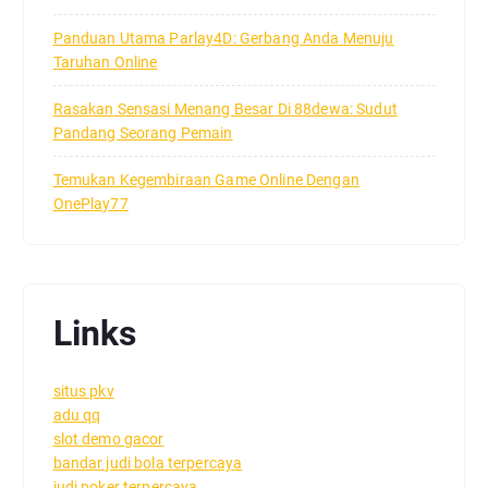
Panduan Utama Parlay4D: Gerbang Anda Menuju
Taruhan Online
Rasakan Sensasi Menang Besar Di 88dewa: Sudut
Pandang Seorang Pemain
Temukan Kegembiraan Game Online Dengan
OnePlay77
Links
situs pkv
adu qq
slot demo gacor
bandar judi bola terpercaya
judi poker terpercaya