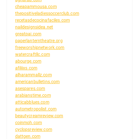
cheapammousa.com
thepositiveladiessoccerclub.com
recetasdecocinafaciles.com
naildesignsidea.net
greatpai.com
paperlanterntheatre.org
freeworshipnetwork.com
watercraftllc.com
abourge.com
afiliixs.com
alharammallz.com
americanbulletins.com
asespares.com
arabianstime.com
atticabblues.com
autometropolist.com
beautycreamreview.com
coinmoh.com
cyclopsreview.com
dattgen.com