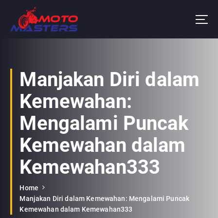
S
k
i
p
Mainkan slot X500 dari PG Soft hari ini dan malam ini dengan deposit dana. Slot
gacor ini siap memberi Anda kemenangan besar.
t
o
c
Manjakan Diri dalam
o
n
Kemewahan:
t
e
Mengalami Puncak
n
t
Kemewahan dalam
Kemewahan333
Home
Manjakan Diri dalam Kemewahan: Mengalami Puncak
Kemewahan dalam Kemewahan333