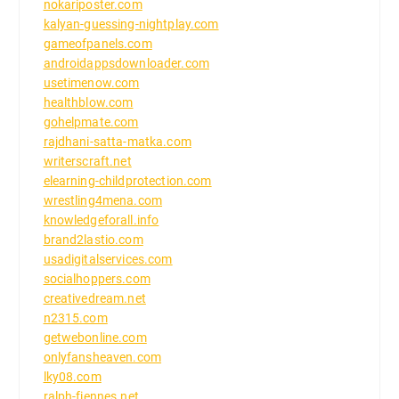
nokariposter.com
kalyan-guessing-nightplay.com
gameofpanels.com
androidappsdownloader.com
usetimenow.com
healthblow.com
gohelpmate.com
rajdhani-satta-matka.com
writerscraft.net
elearning-childprotection.com
wrestling4mena.com
knowledgeforall.info
brand2lastio.com
usadigitalservices.com
socialhoppers.com
creativedream.net
n2315.com
getwebonline.com
onlyfansheaven.com
lky08.com
ralph-fiennes.net