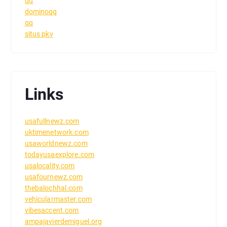
qq
dominoqq
qq
situs pkv
Links
usafullnewz.com
uktimenetwork.com
usaworldnewz.com
todayusaexplore.com
usalocality.com
usafournewz.com
thebalochhal.com
vehicularmaster.com
vibesaccent.com
ampajavierdemiguel.org