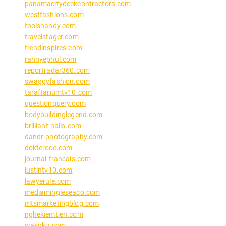
panamacitydeckcontractors.com
westfashions.com
toolshandy.com
travelstager.com
trendinspires.com
rannyephul.com
reportradar360.com
swaggyfashion.com
taraftariumtv10.com
questionquery.com
bodybuildinglegend.com
brilliant-nails.com
dandr-photography.com
dokteroce.com
journal-francais.com
justintv10.com
lawyerule.com
mediamingleseaco.com
mtsmarketingblog.com
nghekiemtien.com
wasirku.com