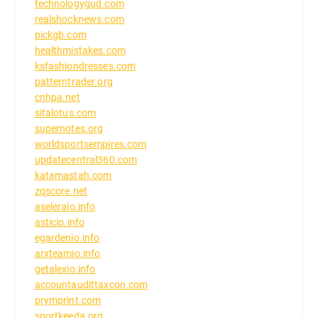
technologygud.com
realshocknews.com
pickgb.com
healthmistakes.com
ksfashiondresses.com
patterntrader.org
cnhpa.net
sitalotus.com
supernotes.org
worldsportsempires.com
updatecentral360.com
katamastah.com
zqscore.net
aseleraio.info
asticio.info
egardenio.info
arxteamio.info
getalexio.info
accountaudittaxcon.com
prymprint.com
sportkeeda.org