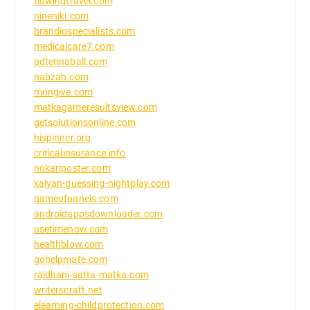
flowingtravel.com
nineniki.com
brandiospecialists.com
medicalcare7.com
adtennaball.com
nabzah.com
mongive.com
matkagameresultsview.com
getsolutionsonline.com
hispinner.org
criticalinsurance.info
nokariposter.com
kalyan-guessing-nightplay.com
gameofpanels.com
androidappsdownloader.com
usetimenow.com
healthblow.com
gohelpmate.com
rajdhani-satta-matka.com
writerscraft.net
elearning-childprotection.com