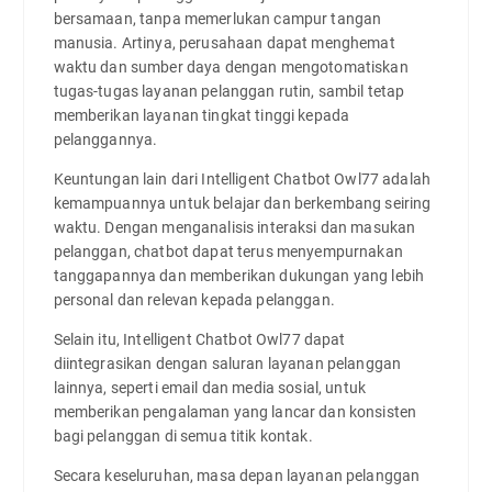
bersamaan, tanpa memerlukan campur tangan
manusia. Artinya, perusahaan dapat menghemat
waktu dan sumber daya dengan mengotomatiskan
tugas-tugas layanan pelanggan rutin, sambil tetap
memberikan layanan tingkat tinggi kepada
pelanggannya.
Keuntungan lain dari Intelligent Chatbot Owl77 adalah
kemampuannya untuk belajar dan berkembang seiring
waktu. Dengan menganalisis interaksi dan masukan
pelanggan, chatbot dapat terus menyempurnakan
tanggapannya dan memberikan dukungan yang lebih
personal dan relevan kepada pelanggan.
Selain itu, Intelligent Chatbot Owl77 dapat
diintegrasikan dengan saluran layanan pelanggan
lainnya, seperti email dan media sosial, untuk
memberikan pengalaman yang lancar dan konsisten
bagi pelanggan di semua titik kontak.
Secara keseluruhan, masa depan layanan pelanggan