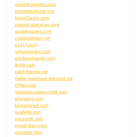
wrestling4mena.com
knowledgeforall.info
brand2lastio.com
usadigitalservices.com
socialhoppers.com
creativedream.net
n2315.com
getwebonline.com
onlyfansheaven.com
lky08.com
ralph-fiennes.net
fielder-maximum-discount.net
fitfllex.com
genesisbusinesscredit.com
inforuang.com
kindsmarket.com
luvelylife.com
macramb.com
mypet-diary.com
oxweekly.com