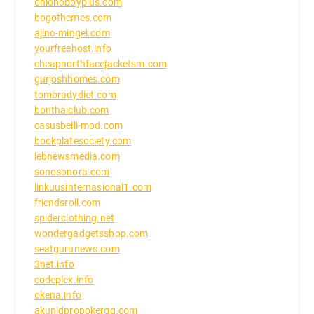
ohiohobbyplus.com
bogothemes.com
ajino-mingei.com
yourfreehost.info
cheapnorthfacejacketsm.com
gurjoshhomes.com
tombradydiet.com
bonthaiclub.com
casusbelli-mod.com
bookplatesociety.com
lebnewsmedia.com
sonosonora.com
linkuusinternasional1.com
friendsroll.com
spiderclothing.net
wondergadgetsshop.com
seatgurunews.com
3net.info
codeplex.info
okena.info
akunidpropokerqq.com