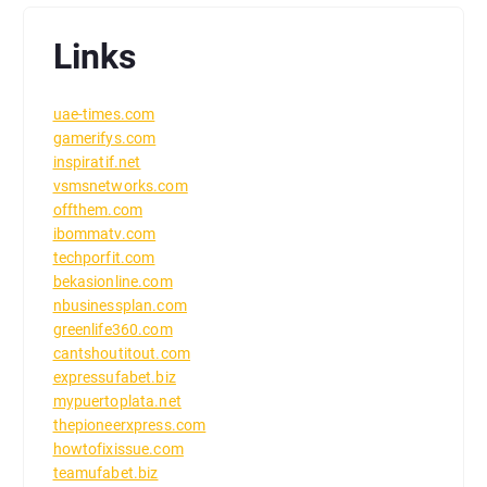
Links
uae-times.com
gamerifys.com
inspiratif.net
vsmsnetworks.com
offthem.com
ibommatv.com
techporfit.com
bekasionline.com
nbusinessplan.com
greenlife360.com
cantshoutitout.com
expressufabet.biz
mypuertoplata.net
thepioneerxpress.com
howtofixissue.com
teamufabet.biz