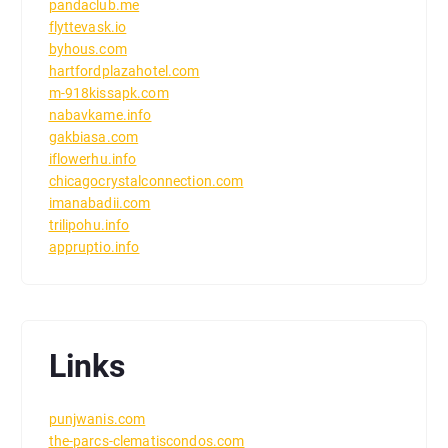
pandaclub.me
flyttevask.io
byhous.com
hartfordplazahotel.com
m-918kissapk.com
nabavkame.info
gakbiasa.com
iflowerhu.info
chicagocrystalconnection.com
imanabadii.com
trilipohu.info
appruptio.info
Links
punjwanis.com
the-parcs-clematiscondos.com