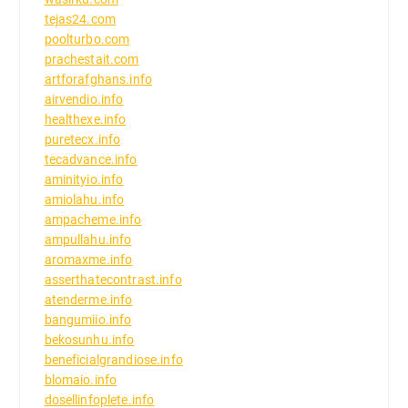
tejas24.com
poolturbo.com
prachestait.com
artforafghans.info
airvendio.info
healthexe.info
puretecx.info
tecadvance.info
aminityio.info
amiolahu.info
ampacheme.info
ampullahu.info
aromaxme.info
asserthatecontrast.info
atenderme.info
bangumiio.info
bekosunhu.info
beneficialgrandiose.info
blomaio.info
dosellinfoplete.info