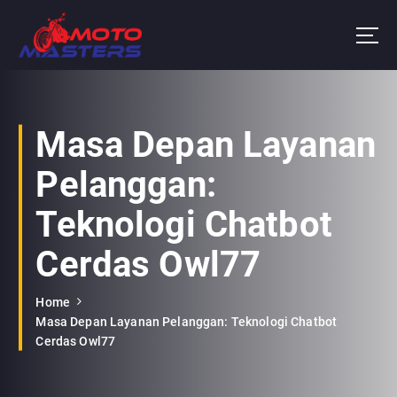
S
k
i
p
Mainkan slot X500 dari PG Soft hari ini dan malam ini dengan deposit dana. Slot
gacor ini siap memberi Anda kemenangan besar.
t
o
c
Masa Depan Layanan
o
n
Pelanggan:
t
e
Teknologi Chatbot
n
t
Cerdas Owl77
Home
Masa Depan Layanan Pelanggan: Teknologi Chatbot
Cerdas Owl77