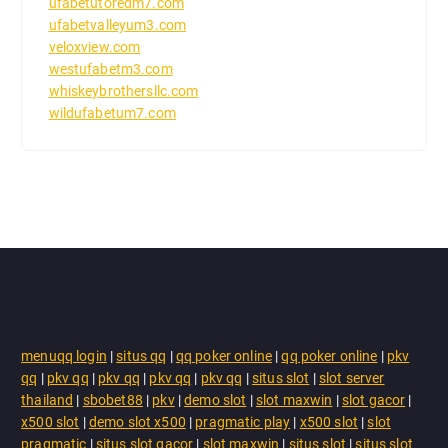
ufabetutoredm7.com
ufabetvalleyum3.com
veloxview.com
westufabetm3.com
whiskeybrothersllc.com
wildufabetum7.com
menuqq login
|
situs qq
|
qq poker online
|
qq poker online
|
pkv
qq
|
pkv qq
|
pkv qq
|
pkv qq
|
pkv qq
|
situs slot
|
slot server
thailand
|
sbobet88
|
pkv
|
demo slot
|
slot maxwin
|
slot gacor
|
x500 slot
|
demo slot x500
|
pragmatic play
|
x500 slot
|
slot
pragmatic
|
situs slot gacor
|
slot maxwin
|
situs slot
|
situs slot