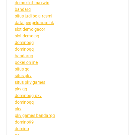
demo slot maxwin
bandarq
situs judi bola resmi
data pengeluaran hk
slot demo gacor
slot demo pg
dominoqq
dominoqq
bandarqq
poker online
situs qq
situs pkv
situs pkv games
pkv qq
dominoqq pkv
dominoqq
pkv
pkv games bandarqq
domino99
domino