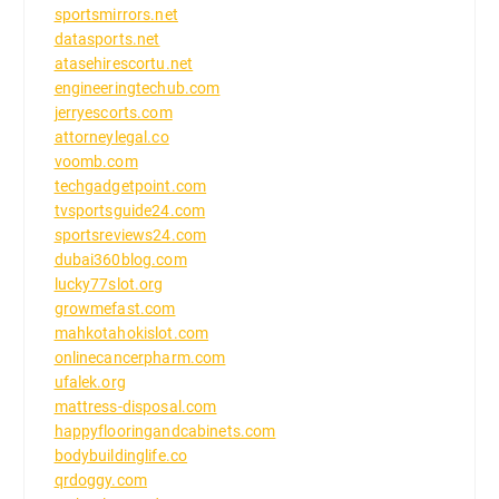
sportsmirrors.net
datasports.net
atasehirescortu.net
engineeringtechub.com
jerryescorts.com
attorneylegal.co
voomb.com
techgadgetpoint.com
tvsportsguide24.com
sportsreviews24.com
dubai360blog.com
lucky77slot.org
growmefast.com
mahkotahokislot.com
onlinecancerpharm.com
ufalek.org
mattress-disposal.com
happyflooringandcabinets.com
bodybuildinglife.co
qrdoggy.com