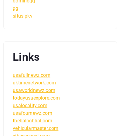
dominoqq
qq
situs pkv
Links
usafullnewz.com
uktimenetwork.com
usaworldnewz.com
todayusaexplore.com
usalocality.com
usafournewz.com
thebalochhal.com
vehicularmaster.com
vibesaccent.com