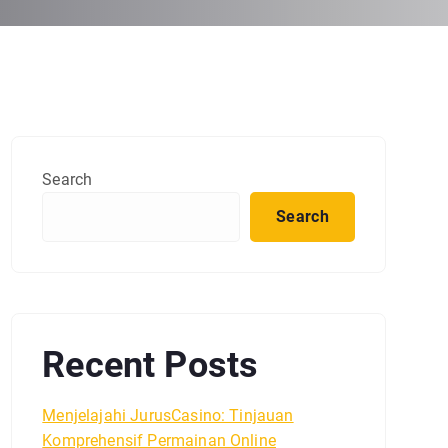
Search
Search
Recent Posts
Menjelajahi JurusCasino: Tinjauan
Komprehensif Permainan Online