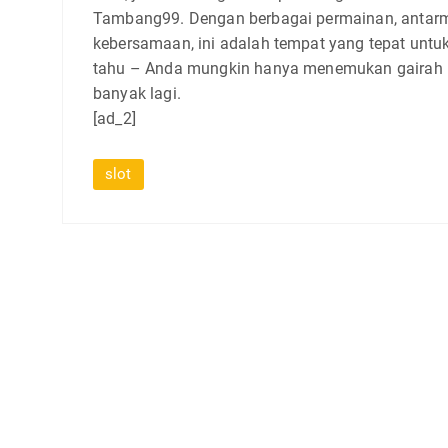
Tambang99. Dengan berbagai permainan, antar
kebersamaan, ini adalah tempat yang tepat unt
tahu – Anda mungkin hanya menemukan gairah ba
banyak lagi.
[ad_2]
slot