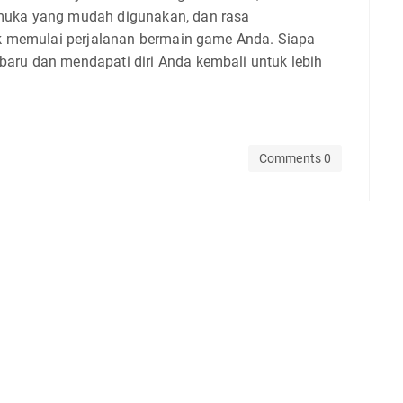
muka yang mudah digunakan, dan rasa
uk memulai perjalanan bermain game Anda. Siapa
ru dan mendapati diri Anda kembali untuk lebih
Comments 0