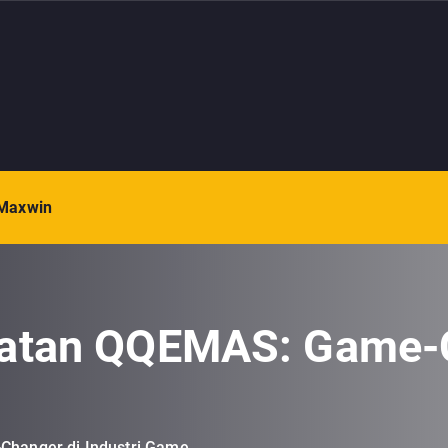
it dana. Slot gacor ini siap memberi Anda kemenangan besar.
 Maxwin
atan QQEMAS: Game-Ch
hanger di Industri Game