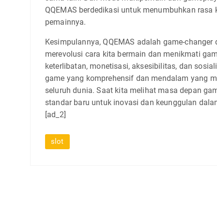
QQEMAS berdedikasi untuk menumbuhkan rasa ko
pemainnya.
Kesimpulannya, QQEMAS adalah game-changer da
merevolusi cara kita bermain dan menikmati game
keterlibatan, monetisasi, aksesibilitas, dan s
game yang komprehensif dan mendalam yang me
seluruh dunia. Saat kita melihat masa depan 
standar baru untuk inovasi dan keunggulan dalam 
[ad_2]
slot