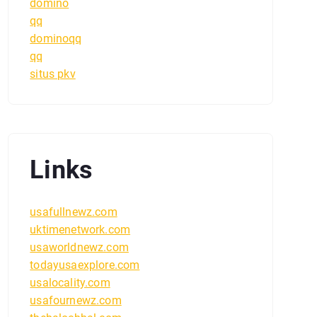
domino
qq
dominoqq
qq
situs pkv
Links
usafullnewz.com
uktimenetwork.com
usaworldnewz.com
todayusaexplore.com
usalocality.com
usafournewz.com