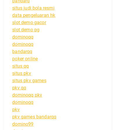
bandarq
situs judi bola resmi
data pengeluaran hk
slot demo gacor
slot demo pg
dominoqq
dominoqq
bandarqq
poker online
situs qq
situs pkv
situs pkv games
pkv qq
dominoqq pkv
dominoqq
pkv
pkv games bandarqq
domino99