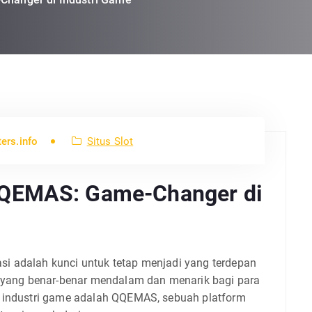
rs.info
Situs Slot
QQEMAS: Game-Changer di
i adalah kunci untuk tetap menjadi yang terdepan
yang benar-benar mendalam dan menarik bagi para
i industri game adalah QQEMAS, sebuah platform