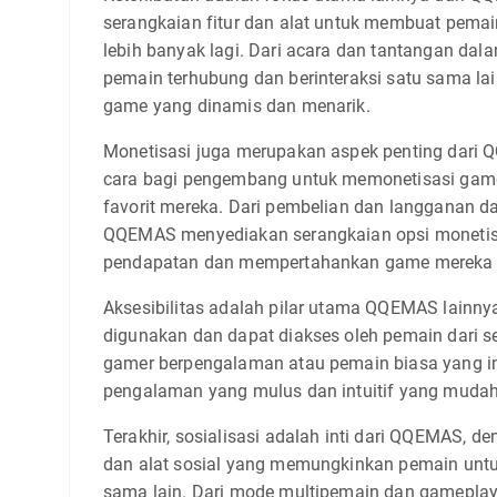
serangkaian fitur dan alat untuk membuat pema
lebih banyak lagi. Dari acara dan tantangan da
pemain terhubung dan berinteraksi satu sama 
game yang dinamis dan menarik.
Monetisasi juga merupakan aspek penting dari 
cara bagi pengembang untuk memonetisasi gam
favorit mereka. Dari pembelian dan langganan d
QQEMAS menyediakan serangkaian opsi moneti
pendapatan dan mempertahankan game mereka 
Aksesibilitas adalah pilar utama QQEMAS lainn
digunakan dan dapat diakses oleh pemain dari se
gamer berpengalaman atau pemain biasa yang i
pengalaman yang mulus dan intuitif yang mudah 
Terakhir, sosialisasi adalah inti dari QQEMAS, 
dan alat sosial yang memungkinkan pemain untuk
sama lain. Dari mode multipemain dan gameplay