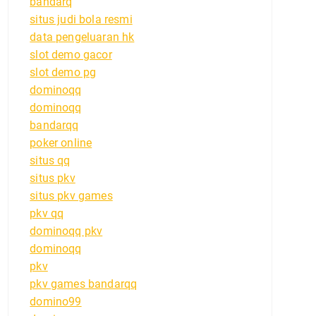
bandarq
situs judi bola resmi
data pengeluaran hk
slot demo gacor
slot demo pg
dominoqq
dominoqq
bandarqq
poker online
situs qq
situs pkv
situs pkv games
pkv qq
dominoqq pkv
dominoqq
pkv
pkv games bandarqq
domino99