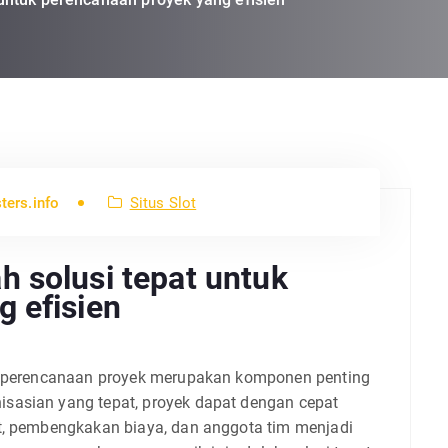
ers.info
Situs Slot
 solusi tepat untuk
 efisien
i, perencanaan proyek merupakan komponen penting
sasian yang tepat, proyek dapat dengan cepat
at, pembengkakan biaya, dan anggota tim menjadi