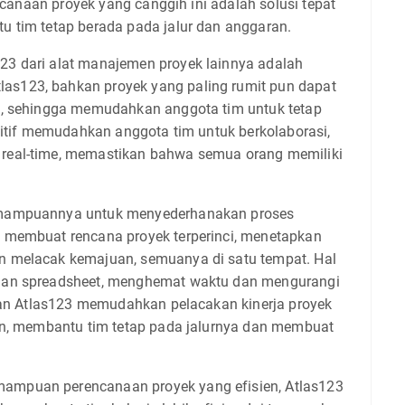
encanaan proyek yang canggih ini adalah solusi tepat
u tim tetap berada pada jalur dan anggaran.
23 dari alat manajemen proyek lainnya adalah
as123, bahkan proyek yang paling rumit pun dapat
la, sehingga memudahkan anggota tim untuk tetap
tuitif memudahkan anggota tim untuk berkolaborasi,
 real-time, memastikan bahwa semua orang memiliki
kemampuannya untuk menyederhanakan proses
t membuat rencana proyek terperinci, menetapkan
n melacak kemajuan, semuanya di satu tempat. Hal
 dan spreadsheet, menghemat waktu dan mengurangi
waan Atlas123 memudahkan pelacakan kinerja proyek
kan, membantu tim tetap pada jalurnya dan membuat
ampuan perencanaan proyek yang efisien, Atlas123