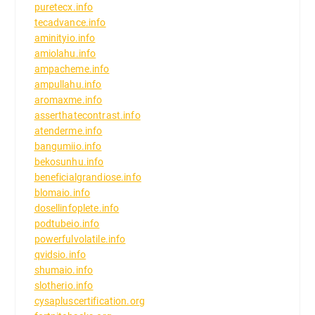
puretecx.info
tecadvance.info
aminityio.info
amiolahu.info
ampacheme.info
ampullahu.info
aromaxme.info
asserthatecontrast.info
atenderme.info
bangumiio.info
bekosunhu.info
beneficialgrandiose.info
blomaio.info
dosellinfoplete.info
podtubeio.info
powerfulvolatile.info
qvidsio.info
shumaio.info
slotherio.info
cysapluscertification.org