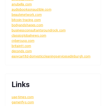
anubella.com
audiobooksonaudible.com
beautenetwork.com
bitcoin-tracing.com
bodyandshapes.com
businessconsultantsroundrock.com
classicglobalnews.com
cybercusp.com
britaintt.com
deconds.com
easycartltd-domesticcleaningservicesedinburgh.com
Links
uae-times.com
gamerifys.com