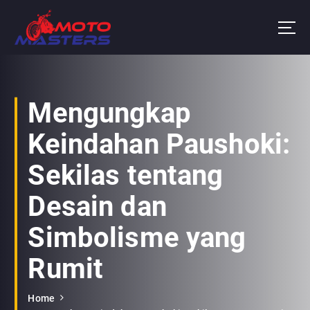
S
k
i
p
Mainkan slot X500 dari PG Soft hari ini dan malam ini dengan deposit dana. Slot
gacor ini siap memberi Anda kemenangan besar.
t
o
c
Mengungkap
o
n
Keindahan Paushoki:
t
e
Sekilas tentang
n
t
Desain dan
Simbolisme yang
Rumit
Home