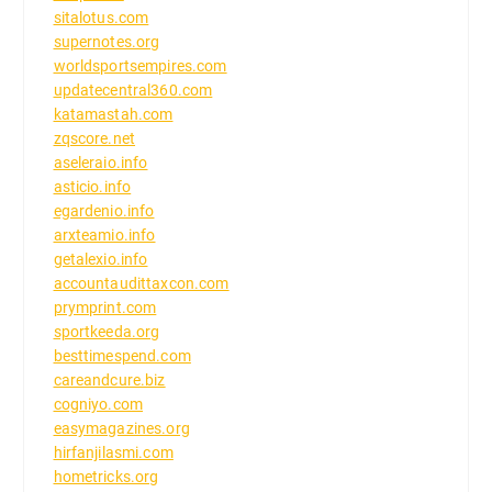
sitalotus.com
supernotes.org
worldsportsempires.com
updatecentral360.com
katamastah.com
zqscore.net
aseleraio.info
asticio.info
egardenio.info
arxteamio.info
getalexio.info
accountaudittaxcon.com
prymprint.com
sportkeeda.org
besttimespend.com
careandcure.biz
cogniyo.com
easymagazines.org
hirfanjilasmi.com
hometricks.org