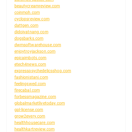
beautycreamreview.com
coinmoh.com
cyclopsreview.com
dattgen.com
didoivatnang.com
dogsbarks.com
dwmsoftwarehouse.com
enjoytroyjackson.com
epicaimbots.com
etech4news.com
expresspsychedelicsshop.com
fashionistani.com
feelingswed.com
firecabal.com
forbessmagazine.com
globalmarketlivetoday.com
gpl-license.com
grow2every.com
healthhousecare.com
healthkartreview.com