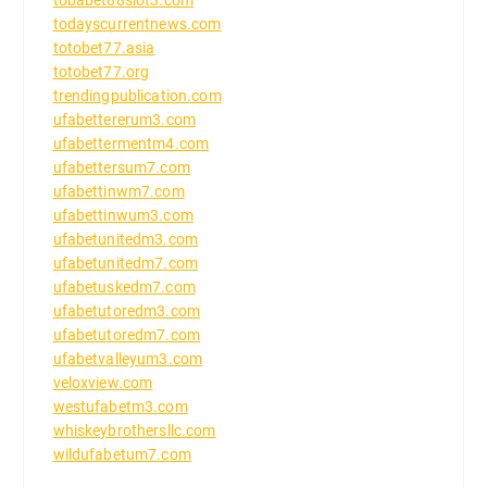
todayscurrentnews.com
totobet77.asia
totobet77.org
trendingpublication.com
ufabettererum3.com
ufabettermentm4.com
ufabettersum7.com
ufabettinwm7.com
ufabettinwum3.com
ufabetunitedm3.com
ufabetunitedm7.com
ufabetuskedm7.com
ufabetutoredm3.com
ufabetutoredm7.com
ufabetvalleyum3.com
veloxview.com
westufabetm3.com
whiskeybrothersllc.com
wildufabetum7.com