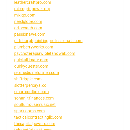
leathercraftpro.com
microgridpower.org
mixiqo.com
needglobe.com
ortocoach.com
passionawe.com
pittsburghpaintingprofessionals.com
plumberryworks.com
psychoterapiawioletanowak.com
quickultimate.com
quirkyquester.com
sexmedicineformen.com
shiftripple.com
slotterpercaya.co
smartcoolbox.com
sohanjitfinances.com
soulfulhousemusic.net
sparklooms.com
tacticalcontractingllc.com
thecapitalpowers.com
tobabet88slot3.com