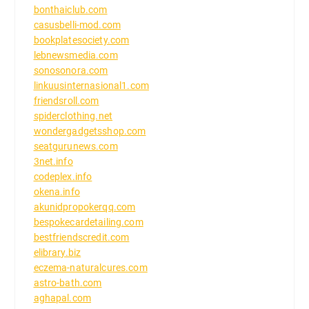
bonthaiclub.com
casusbelli-mod.com
bookplatesociety.com
lebnewsmedia.com
sonosonora.com
linkuusinternasional1.com
friendsroll.com
spiderclothing.net
wondergadgetsshop.com
seatgurunews.com
3net.info
codeplex.info
okena.info
akunidpropokerqq.com
bespokecardetailing.com
bestfriendscredit.com
elibrary.biz
eczema-naturalcures.com
astro-bath.com
aghapal.com