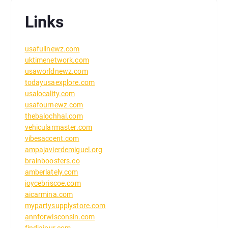
Links
usafullnewz.com
uktimenetwork.com
usaworldnewz.com
todayusaexplore.com
usalocality.com
usafournewz.com
thebalochhal.com
vehicularmaster.com
vibesaccent.com
ampajavierdemiguel.org
brainboosters.co
amberlately.com
joycebriscoe.com
aicarmina.com
mypartysupplystore.com
annforwisconsin.com
findjaipur.com