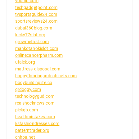
voomb.com
techgadgetpoint.com
tvsportsguide24.com
sportsreviews24.com
dubai360blog.com
lucky77slot.org
growmefast.com
mahkotahokislot.com
onlinecancerpharm.com
ufalek.org
mattress-disposal.com
happyflooringandcabinets.com
bodybuildinglife.co
qrdoggy.com
technologygud.com
realshocknews.com
pickgb.com
healthmistakes.com
ksfashiondresses.com
patterntrader.org
cnhpa.net