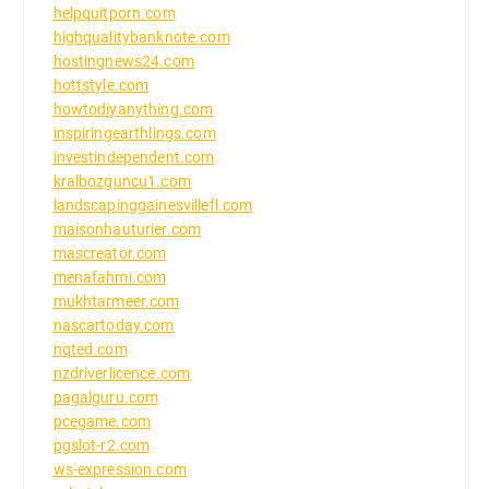
helpquitporn.com
highqualitybanknote.com
hostingnews24.com
hottstyle.com
howtodiyanything.com
inspiringearthlings.com
investindependent.com
kralbozguncu1.com
landscapinggainesvillefl.com
maisonhauturier.com
mascreator.com
menafahmi.com
mukhtarmeer.com
nascartoday.com
nqted.com
nzdriverlicence.com
pagalguru.com
pcegame.com
pgslot-r2.com
ws-expression.com