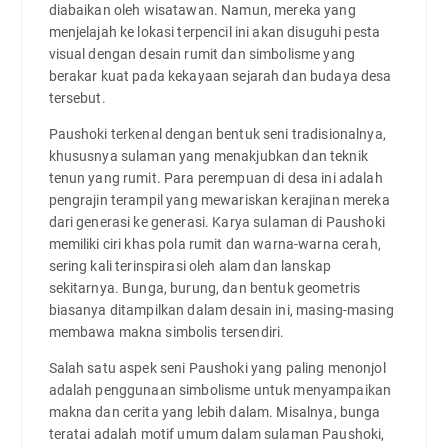
diabaikan oleh wisatawan. Namun, mereka yang
menjelajah ke lokasi terpencil ini akan disuguhi pesta
visual dengan desain rumit dan simbolisme yang
berakar kuat pada kekayaan sejarah dan budaya desa
tersebut.
Paushoki terkenal dengan bentuk seni tradisionalnya,
khususnya sulaman yang menakjubkan dan teknik
tenun yang rumit. Para perempuan di desa ini adalah
pengrajin terampil yang mewariskan kerajinan mereka
dari generasi ke generasi. Karya sulaman di Paushoki
memiliki ciri khas pola rumit dan warna-warna cerah,
sering kali terinspirasi oleh alam dan lanskap
sekitarnya. Bunga, burung, dan bentuk geometris
biasanya ditampilkan dalam desain ini, masing-masing
membawa makna simbolis tersendiri.
Salah satu aspek seni Paushoki yang paling menonjol
adalah penggunaan simbolisme untuk menyampaikan
makna dan cerita yang lebih dalam. Misalnya, bunga
teratai adalah motif umum dalam sulaman Paushoki,