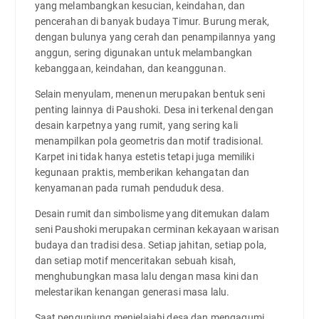
yang melambangkan kesucian, keindahan, dan
pencerahan di banyak budaya Timur. Burung merak,
dengan bulunya yang cerah dan penampilannya yang
anggun, sering digunakan untuk melambangkan
kebanggaan, keindahan, dan keanggunan.
Selain menyulam, menenun merupakan bentuk seni
penting lainnya di Paushoki. Desa ini terkenal dengan
desain karpetnya yang rumit, yang sering kali
menampilkan pola geometris dan motif tradisional.
Karpet ini tidak hanya estetis tetapi juga memiliki
kegunaan praktis, memberikan kehangatan dan
kenyamanan pada rumah penduduk desa.
Desain rumit dan simbolisme yang ditemukan dalam
seni Paushoki merupakan cerminan kekayaan warisan
budaya dan tradisi desa. Setiap jahitan, setiap pola,
dan setiap motif menceritakan sebuah kisah,
menghubungkan masa lalu dengan masa kini dan
melestarikan kenangan generasi masa lalu.
Saat pengunjung menjelajahi desa dan mengagumi