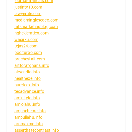
journal-francais.com
justintv10.com
lawyerule.com
mediamingleseaco.com
mtsmarketingblog.com
nghekiemtien.com
wasirku.com
tejas24.com
poolturbo.com
prachestait.com
artforafghans.info
airvendio.info
healthexe.info
puretecx.info
tecadvance.info
aminityio.info
amiolahu.info
ampacheme.info
ampullahu.info
aromaxme.info
asserthatecontrast.info