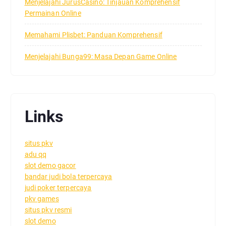
Menjelajahi JurusCasino: Tinjauan Komprehensif
Permainan Online
Memahami Plisbet: Panduan Komprehensif
Menjelajahi Bunga99: Masa Depan Game Online
Links
situs pkv
adu qq
slot demo gacor
bandar judi bola terpercaya
judi poker terpercaya
pkv games
situs pkv resmi
slot demo