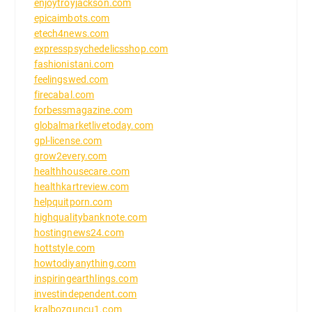
enjoytroyjackson.com
epicaimbots.com
etech4news.com
expresspsychedelicsshop.com
fashionistani.com
feelingswed.com
firecabal.com
forbessmagazine.com
globalmarketlivetoday.com
gpl-license.com
grow2every.com
healthhousecare.com
healthkartreview.com
helpquitporn.com
highqualitybanknote.com
hostingnews24.com
hottstyle.com
howtodiyanything.com
inspiringearthlings.com
investindependent.com
kralbozguncu1.com