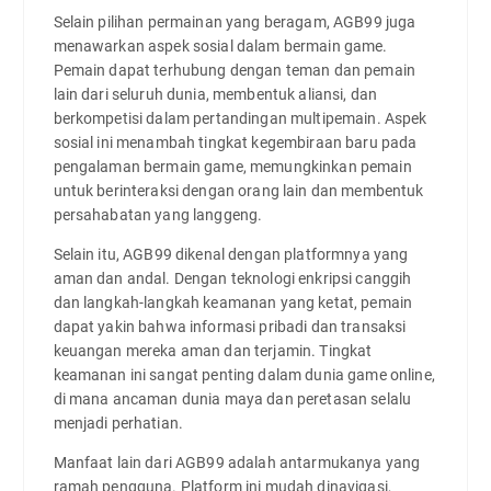
Selain pilihan permainan yang beragam, AGB99 juga
menawarkan aspek sosial dalam bermain game.
Pemain dapat terhubung dengan teman dan pemain
lain dari seluruh dunia, membentuk aliansi, dan
berkompetisi dalam pertandingan multipemain. Aspek
sosial ini menambah tingkat kegembiraan baru pada
pengalaman bermain game, memungkinkan pemain
untuk berinteraksi dengan orang lain dan membentuk
persahabatan yang langgeng.
Selain itu, AGB99 dikenal dengan platformnya yang
aman dan andal. Dengan teknologi enkripsi canggih
dan langkah-langkah keamanan yang ketat, pemain
dapat yakin bahwa informasi pribadi dan transaksi
keuangan mereka aman dan terjamin. Tingkat
keamanan ini sangat penting dalam dunia game online,
di mana ancaman dunia maya dan peretasan selalu
menjadi perhatian.
Manfaat lain dari AGB99 adalah antarmukanya yang
ramah pengguna. Platform ini mudah dinavigasi,