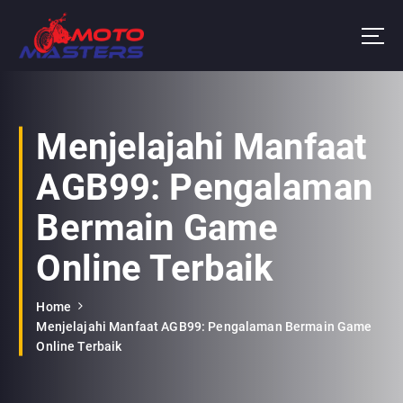
S
k
i
p
Mainkan slot X500 dari PG Soft hari ini dan malam ini dengan deposit dana. Slot
gacor ini siap memberi Anda kemenangan besar.
t
o
c
Menjelajahi Manfaat
o
n
AGB99: Pengalaman
t
e
Bermain Game
n
t
Online Terbaik
Home
Menjelajahi Manfaat AGB99: Pengalaman Bermain Game
Online Terbaik