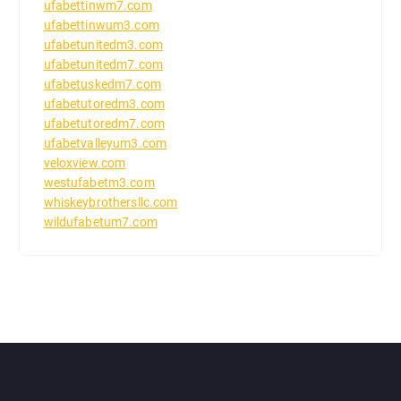
ufabettinwm7.com
ufabettinwum3.com
ufabetunitedm3.com
ufabetunitedm7.com
ufabetuskedm7.com
ufabetutoredm3.com
ufabetutoredm7.com
ufabetvalleyum3.com
veloxview.com
westufabetm3.com
whiskeybrothersllc.com
wildufabetum7.com