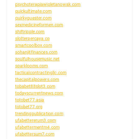
psychoterapiawioletanowak.com
quickultimate.com
quirkyquester.com
sexmedicineformen.com
shiftripple.com
slotterpercaya.co
smartcoolbox.com
sohanjitfinances.com
soulfulhousemusic.net
sparklooms.com
tacticalcontractingllc.com
thecapitalpowers.com
tobabet88slot3.com
todayscurrentnews.com
totobet77.asia
totobet77.org
trendingpublication.com
ufabettererum3.com
ufabettermentm4.com
ufabettersum7.com