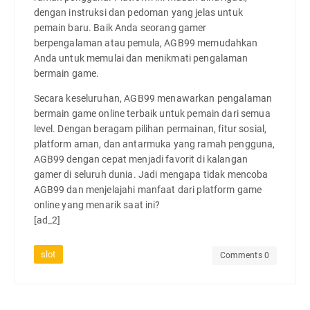
dengan instruksi dan pedoman yang jelas untuk
pemain baru. Baik Anda seorang gamer
berpengalaman atau pemula, AGB99 memudahkan
Anda untuk memulai dan menikmati pengalaman
bermain game.
Secara keseluruhan, AGB99 menawarkan pengalaman
bermain game online terbaik untuk pemain dari semua
level. Dengan beragam pilihan permainan, fitur sosial,
platform aman, dan antarmuka yang ramah pengguna,
AGB99 dengan cepat menjadi favorit di kalangan
gamer di seluruh dunia. Jadi mengapa tidak mencoba
AGB99 dan menjelajahi manfaat dari platform game
online yang menarik saat ini?
[ad_2]
slot
Comments 0