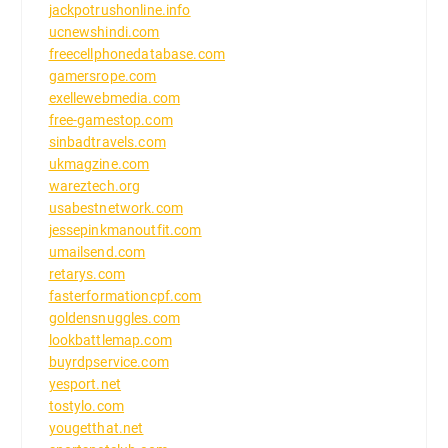
jackpotrushonline.info
ucnewshindi.com
freecellphonedatabase.com
gamersrope.com
exellewebmedia.com
free-gamestop.com
sinbadtravels.com
ukmagzine.com
wareztech.org
usabestnetwork.com
jessepinkmanoutfit.com
umailsend.com
retarys.com
fasterformationcpf.com
goldensnuggles.com
lookbattlemap.com
buyrdpservice.com
yesport.net
tostylo.com
yougetthat.net