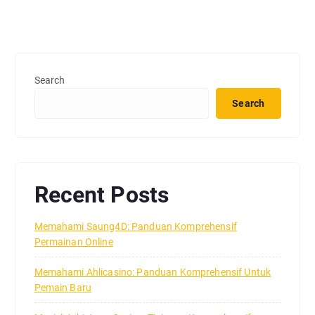
Search
Search
Recent Posts
Memahami Saung4D: Panduan Komprehensif
Permainan Online
Memahami Ahlicasino: Panduan Komprehensif Untuk
Pemain Baru