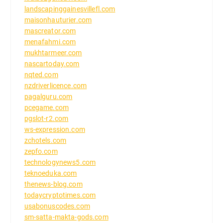
landscapinggainesvillefl.com
maisonhauturier.com
mascreator.com
menafahmi.com
mukhtarmeer.com
nascartoday.com
nqted.com
nzdriverlicence.com
pagalguru.com
pcegame.com
pgslot-r2.com
ws-expression.com
zchotels.com
zepfo.com
technologynews5.com
teknoeduka.com
thenews-blog.com
todaycryptotimes.com
usabonuscodes.com
sm-satta-makta-gods.com