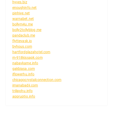
hyves.biz
enoughinfo.net
pinhive.net
warnabet.net
bollym4u.me
bolly2tollyblog.me
pandaclub.me
flyttevask.io
byhous.com
hartfordplazahotel.com
m-918kissapk.com
nabavkame.info
gakbiasa.com
iflowerhu.info
chicagocrystalconnection.com
imanabadii.com
trilipohu.info
appruptio.info