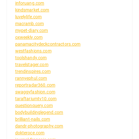
inforuang.com
kindsmarket.com
luvelylife.com
macramb.com
mypet-diary.com
oxweekly.com
panamacitydeckcontractors.com
westfashions.com
toolshandy.com
travelstager.com
trendinspires.com
rannyephul.com
reportradar360.com
swaggyfashion.com
taraftariumtv10.com
questionquery.com
bodybuildinglegend.com
brilliant-nails.com
dandr-photography.com
dokteroce.com