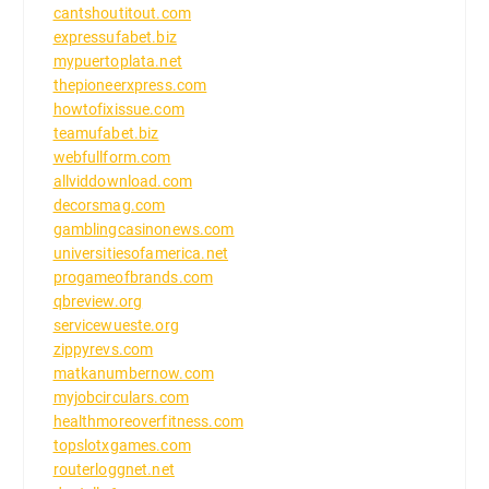
cantshoutitout.com
expressufabet.biz
mypuertoplata.net
thepioneerxpress.com
howtofixissue.com
teamufabet.biz
webfullform.com
allviddownload.com
decorsmag.com
gamblingcasinonews.com
universitiesofamerica.net
progameofbrands.com
qbreview.org
servicewueste.org
zippyrevs.com
matkanumbernow.com
myjobcirculars.com
healthmoreoverfitness.com
topslotxgames.com
routerloggnet.net