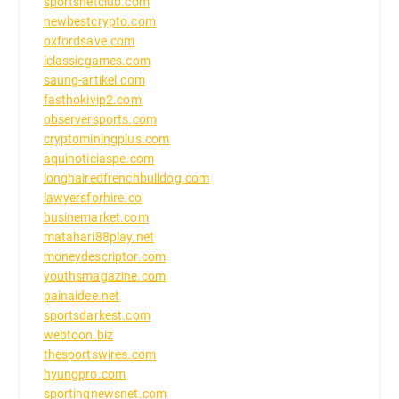
sportsnetclub.com
newbestcrypto.com
oxfordsave.com
iclassicgames.com
saung-artikel.com
fasthokivip2.com
observersports.com
cryptominingplus.com
aquinoticiaspe.com
longhairedfrenchbulldog.com
lawyersforhire.co
businemarket.com
matahari88play.net
moneydescriptor.com
youthsmagazine.com
painaidee.net
sportsdarkest.com
webtoon.biz
thesportswires.com
hyungpro.com
sportingnewsnet.com