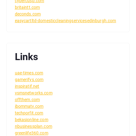
cybercusp.com
britaintt.com
deconds.com
easycartltd-domesticcleaningservicesedinburgh.com
Links
uae-times.com
gamerifys.com
inspiratif.net
vsmsnetworks.com
offthem.com
ibommatv.com
techporfit.com
bekasionline.com
nbusinessplan.com
greenlife360.com