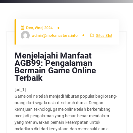
Dec, Wed, 2024
admin@motomasters.info
Situs Slot
Menjelajahi Manfaat
AGB99: Pengalaman
Bermain Game Online
Terbaik
[ad_1]
Game online telah menjadi hiburan populer bagi orang-
orang dari segala usia di seluruh dunia. Dengan
kemajuan teknologi, game online telah berkembang
menjadi pengalaman yang benar-benar mendalam
yang menawarkan pemain kesempatan untuk
melarikan diri dari kenyataan dan memasuki dunia