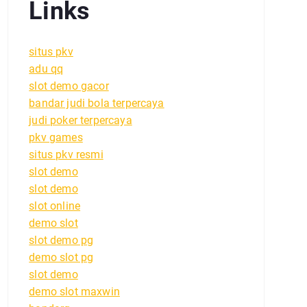
Links
situs pkv
adu qq
slot demo gacor
bandar judi bola terpercaya
judi poker terpercaya
pkv games
situs pkv resmi
slot demo
slot demo
slot online
demo slot
slot demo pg
demo slot pg
slot demo
demo slot maxwin