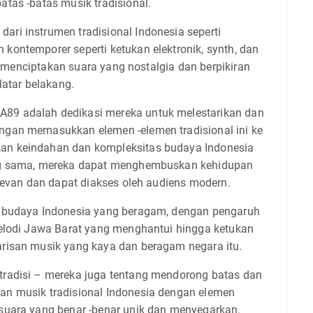
tas -batas musik tradisional.
ri instrumen tradisional Indonesia seperti
kontemporer seperti ketukan elektronik, synth, dan
ni menciptakan suara yang nostalgia dan berpikiran
latar belakang.
89 adalah dedikasi mereka untuk melestarikan dan
ngan memasukkan elemen -elemen tradisional ini ke
an keindahan dan kompleksitas budaya Indonesia
ang sama, mereka dapat menghembuskan kehidupan
elevan dan dapat diakses oleh audiens modern.
p budaya Indonesia yang beragam, dengan pengaruh
melodi Jawa Barat yang menghantui hingga ketukan
risan musik yang kaya dan beragam negara itu.
tradisi – mereka juga tentang mendorong batas dan
an musik tradisional Indonesia dengan elemen
suara yang benar -benar unik dan menyegarkan.