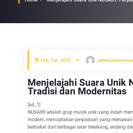
Feb, Tue, 2025
admin@motomast
Menjelajahi Suara Unik
Tradisi dan Modernitas
[ad_1]
NUSA89 adalah grup musik unik yang indah mem
modern, menciptakan perpaduan yang menawan dan
berbakat dari berbagai latar belakang, sedang 