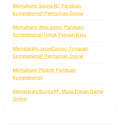
Memahami Saung4D: Panduan
Komprehensif Permainan Online
Memahami Ahlicasino: Panduan
Komprehensif Untuk Pemain Baru
Menjelajahi JurusCasino: Tinjauan
Komprehensif Permainan Online
Memahami Plisbet: Panduan
Komprehensif
Menjelajahi Bunga99: Masa Depan Game
Online