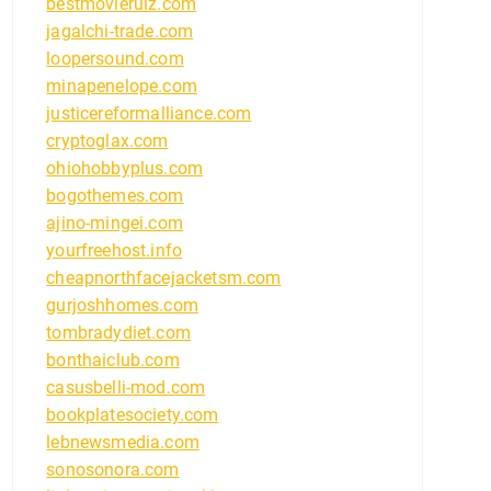
bestmovierulz.com
jagalchi-trade.com
loopersound.com
minapenelope.com
justicereformalliance.com
cryptoglax.com
ohiohobbyplus.com
bogothemes.com
ajino-mingei.com
yourfreehost.info
cheapnorthfacejacketsm.com
gurjoshhomes.com
tombradydiet.com
bonthaiclub.com
casusbelli-mod.com
bookplatesociety.com
lebnewsmedia.com
sonosonora.com