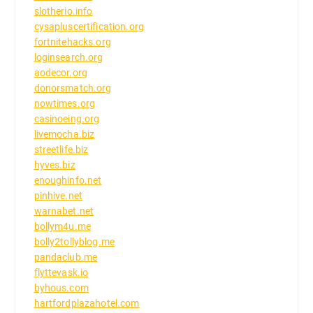
slotherio.info
cysapluscertification.org
fortnitehacks.org
loginsearch.org
aodecor.org
donorsmatch.org
nowtimes.org
casinoeing.org
livemocha.biz
streetlife.biz
hyves.biz
enoughinfo.net
pinhive.net
warnabet.net
bollym4u.me
bolly2tollyblog.me
pandaclub.me
flyttevask.io
byhous.com
hartfordplazahotel.com