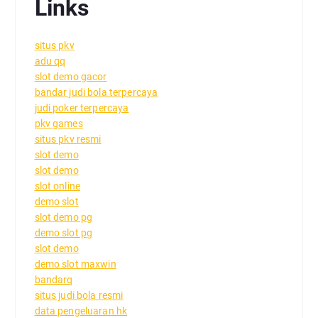
Links
situs pkv
adu qq
slot demo gacor
bandar judi bola terpercaya
judi poker terpercaya
pkv games
situs pkv resmi
slot demo
slot demo
slot online
demo slot
slot demo pg
demo slot pg
slot demo
demo slot maxwin
bandarq
situs judi bola resmi
data pengeluaran hk