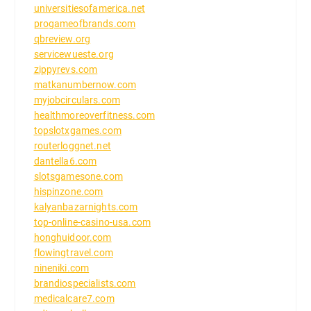
universitiesofamerica.net
progameofbrands.com
qbreview.org
servicewueste.org
zippyrevs.com
matkanumbernow.com
myjobcirculars.com
healthmoreoverfitness.com
topslotxgames.com
routerloggnet.net
dantella6.com
slotsgamesone.com
hispinzone.com
kalyanbazarnights.com
top-online-casino-usa.com
honghuidoor.com
flowingtravel.com
nineniki.com
brandiospecialists.com
medicalcare7.com