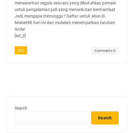
menawarkan segala sesuatu yang dibutuhkan pemain
untuk pengalaman judi yang menarik dan bermanfaat.
Jadi, mengapa menunggu? Daftar untuk akun di
Miabet88 hari ini dan mulailah menempatkan taruhan
Anda!
[ad_2]
slot
Comments 0
Search
Search