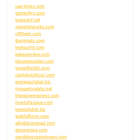
uae-times.com
gamerifys.com
inspiratif.net
vsmsnetworks.com
offthem.com
ibommatv.com
techporfit.com
bekasionline.com
nbusinessplan.com
greenlife360.com
cantshoutitout.com
expressufabet.biz
mypuertoplata.net
thepioneerxpress.com
howtofixissue.com
teamufabet.biz
webfullform.com
allviddownload.com
decorsmag.com
gamblingcasinonews.com