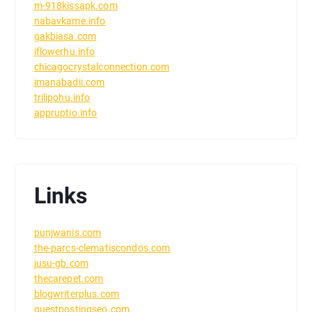
m-918kissapk.com
nabavkame.info
gakbiasa.com
iflowerhu.info
chicagocrystalconnection.com
imanabadii.com
trilipohu.info
appruptio.info
Links
punjwanis.com
the-parcs-clematiscondos.com
jusu-gb.com
thecarepet.com
blogwriterplus.com
guestpostingseo.com