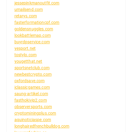
jessepinkmanoutfit.com
umailsend.com
retarys.com
fasterformationcpf.com
goldensnuggles.com
lookbattlemap.com
buyrdpservice.com
yesport.net
tostylo.com
yougetthat.net
sportsnetclub.com
newbestcrypto.com
oxfordsave.com
iclassicgames.com
saung-artikel.com
fasthokivip2.com
observersports.com
cryptominingplus.com
aquinoticiaspe.com
longhairedfrenchbulldog.com