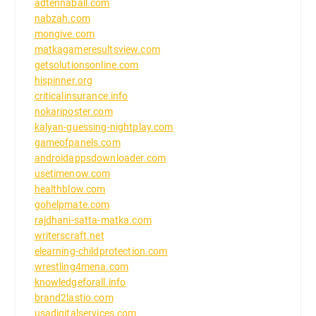
adtennaball.com
nabzah.com
mongive.com
matkagameresultsview.com
getsolutionsonline.com
hispinner.org
criticalinsurance.info
nokariposter.com
kalyan-guessing-nightplay.com
gameofpanels.com
androidappsdownloader.com
usetimenow.com
healthblow.com
gohelpmate.com
rajdhani-satta-matka.com
writerscraft.net
elearning-childprotection.com
wrestling4mena.com
knowledgeforall.info
brand2lastio.com
usadigitalservices.com