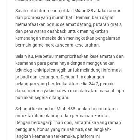
Salah satu fitur menonjol dari Miabet88 adalah bonus
dan promosi yang murah hati. Pemain baru dapat
memanfaatkan bonus selamat datang, putaran gratis,
dan penawaran cashback untuk meningkatkan
kemenangan mereka dan meningkatkan pengalaman
bermain game mereka secara keseluruhan.
Selain itu, Miabet88 memprioritaskan keselamatan dan
keamanan para pemainnya dengan menggunakan
teknologi enkripsi canggih untuk melindungi informasi
pribadi dan keuangan. Dengan tim dukungan
pelanggan yang berdedikasi tersedia 24/7, pemain
dapat merasa yakin bahwa masalah atau masalah apa
pun akan segera ditangani.
Sebagai kesimpulan, Miabet88 adalah tujuan utama
untuk taruhan olahraga dan permainan kasino.
Dengan berbagai pilihan opsi, antarmuka yang ramah
pengguna, bonus yang murah hati, dan langkah-
langkah keamanan terkemuka, platform ini