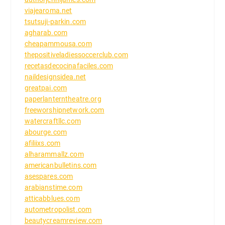
viajearoma.net
tsutsuji-parkin.com
agharab.com
cheapammousa.com
thepositiveladiessoccerclub.com
recetasdecocinafaciles.com
naildesignsidea.net
greatpai.com
paperlanterntheatre.org
freeworshipnetwork.com
watercraftllc.com
abourge.com
afiliixs.com
alharammallz.com
americanbulletins.com
asespares.com
arabianstime.com
atticabblues.com
autometropolist.com
beautycreamreview.com