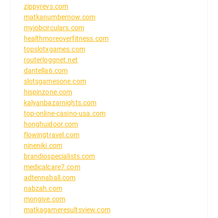
zippyrevs.com
matkanumbernow.com
myjobcirculars.com
healthmoreoverfitness.com
topslotxgames.com
routerloggnet.net
dantella6.com
slotsgamesone.com
hispinzone.com
kalyanbazarnights.com
top-online-casino-usa.com
honghuidoor.com
flowingtravel.com
nineniki.com
brandiospecialists.com
medicalcare7.com
adtennaball.com
nabzah.com
mongive.com
matkagameresultsview.com