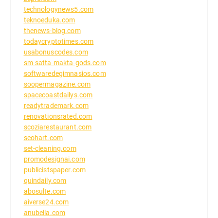
technologynews5.com
teknoeduka.com
thenews-blog.com
todaycryptotimes.com
usabonuscodes.com
sm-satta-makta-gods.com
softwaredegimnasios.com
soopermagazine.com
spacecoastdailys.com
readytrademark.com
renovationsrated.com
scoziarestaurant.com
seohart.com
set-cleaning.com
promodesignai.com
publicistspaper.com
quindaily.com
abosulte.com
aiverse24.com
anubella.com