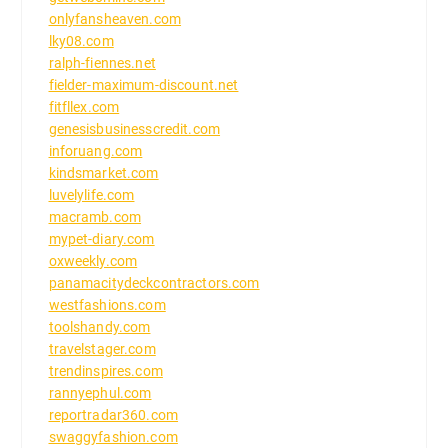
onlyfansheaven.com
lky08.com
ralph-fiennes.net
fielder-maximum-discount.net
fitfllex.com
genesisbusinesscredit.com
inforuang.com
kindsmarket.com
luvelylife.com
macramb.com
mypet-diary.com
oxweekly.com
panamacitydeckcontractors.com
westfashions.com
toolshandy.com
travelstager.com
trendinspires.com
rannyephul.com
reportradar360.com
swaggyfashion.com