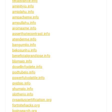
tecadvance.info
aminityio.info
amiolahu.info
ampacheme.info
ampullahu.info
aromaxme.info
asserthatecontrast.info
atenderme.info
bangumiio.info
bekosunhu.info
beneficialgrandiose.info
blomaio.info
dosellinfoplete.info
podtubeio.info
powerfulvolatile.info
qvidsio.info
shumaio.info
slotherio.info
cysapluscertification.org
fortnitehacks.org
loginsearch.org