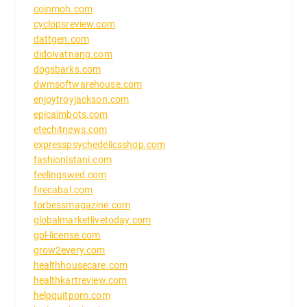
coinmoh.com
cyclopsreview.com
dattgen.com
didoivatnang.com
dogsbarks.com
dwmsoftwarehouse.com
enjoytroyjackson.com
epicaimbots.com
etech4news.com
expresspsychedelicsshop.com
fashionistani.com
feelingswed.com
firecabal.com
forbessmagazine.com
globalmarketlivetoday.com
gpl-license.com
grow2every.com
healthhousecare.com
healthkartreview.com
helpquitporn.com