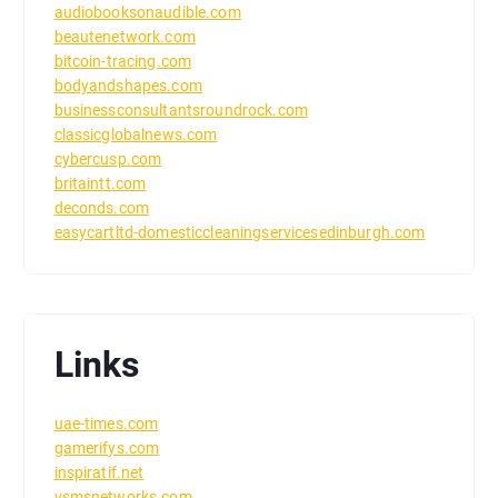
audiobooksonaudible.com
beautenetwork.com
bitcoin-tracing.com
bodyandshapes.com
businessconsultantsroundrock.com
classicglobalnews.com
cybercusp.com
britaintt.com
deconds.com
easycartltd-domesticcleaningservicesedinburgh.com
Links
uae-times.com
gamerifys.com
inspiratif.net
vsmsnetworks.com