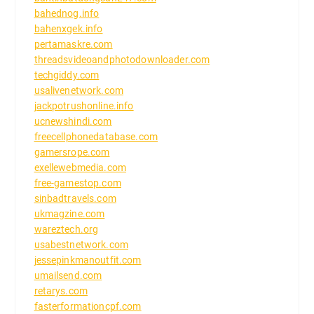
bahednog.info
bahenxgek.info
pertamaskre.com
threadsvideoandphotodownloader.com
techgiddy.com
usalivenetwork.com
jackpotrushonline.info
ucnewshindi.com
freecellphonedatabase.com
gamersrope.com
exellewebmedia.com
free-gamestop.com
sinbadtravels.com
ukmagzine.com
wareztech.org
usabestnetwork.com
jessepinkmanoutfit.com
umailsend.com
retarys.com
fasterformationcpf.com