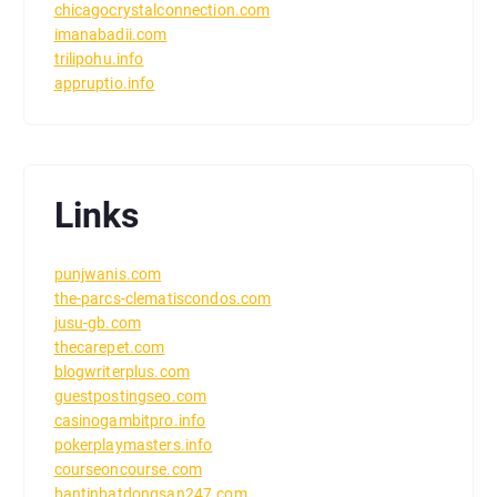
chicagocrystalconnection.com
imanabadii.com
trilipohu.info
appruptio.info
Links
punjwanis.com
the-parcs-clematiscondos.com
jusu-gb.com
thecarepet.com
blogwriterplus.com
guestpostingseo.com
casinogambitpro.info
pokerplaymasters.info
courseoncourse.com
bantinbatdongsan247.com