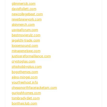
glimmerick.com
davidfollett.com
newcollegebeat.com
reverbnewyork.com
skinmerch.com
usvisaforum.com
bestmovierulz.com
jagalchi-trade.com
loopersound.com
minapenelope.com
justicereformalliance.com
cryptoglax.com
ohiohobbyplus.com
bogothemes.com
ajino-mingei.com
yourfreehost.info
cheapnorthfacejacketsm.com
gurjoshhomes.com
tombradydiet.com
bonthaiclub.com