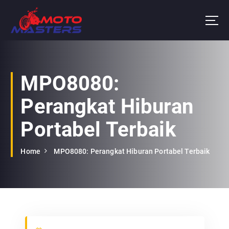
S
k
i
p
Mainkan slot X500 dari PG Soft hari ini dan malam ini dengan deposit dana. Slot
gacor ini siap memberi Anda kemenangan besar.
t
o
c
MPO8080:
o
n
Perangkat Hiburan
t
e
Portabel Terbaik
n
t
Home
MPO8080: Perangkat Hiburan Portabel Terbaik