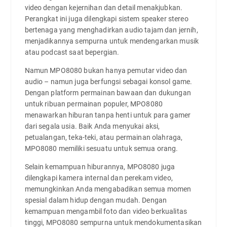
video dengan kejernihan dan detail menakjubkan.
Perangkat ini juga dilengkapi sistem speaker stereo
bertenaga yang menghadirkan audio tajam dan jernih,
menjadikannya sempurna untuk mendengarkan musik
atau podcast saat bepergian.
Namun MPO8080 bukan hanya pemutar video dan
audio – namun juga berfungsi sebagai konsol game.
Dengan platform permainan bawaan dan dukungan
untuk ribuan permainan populer, MPO8080
menawarkan hiburan tanpa henti untuk para gamer
dari segala usia. Baik Anda menyukai aksi,
petualangan, teka-teki, atau permainan olahraga,
MPO8080 memiliki sesuatu untuk semua orang.
Selain kemampuan hiburannya, MPO8080 juga
dilengkapi kamera internal dan perekam video,
memungkinkan Anda mengabadikan semua momen
spesial dalam hidup dengan mudah. Dengan
kemampuan mengambil foto dan video berkualitas
tinggi, MPO8080 sempurna untuk mendokumentasikan