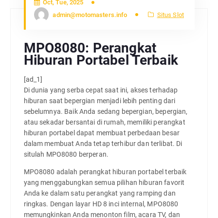
Oct, Tue, 2025
admin@motomasters.info
Situs Slot
MPO8080: Perangkat
Hiburan Portabel Terbaik
[ad_1]
Di dunia yang serba cepat saat ini, akses terhadap
hiburan saat bepergian menjadi lebih penting dari
sebelumnya. Baik Anda sedang bepergian, bepergian,
atau sekadar bersantai di rumah, memiliki perangkat
hiburan portabel dapat membuat perbedaan besar
dalam membuat Anda tetap terhibur dan terlibat. Di
situlah MPO8080 berperan.
MPO8080 adalah perangkat hiburan portabel terbaik
yang menggabungkan semua pilihan hiburan favorit
Anda ke dalam satu perangkat yang ramping dan
ringkas. Dengan layar HD 8 inci internal, MPO8080
memungkinkan Anda menonton film, acara TV, dan