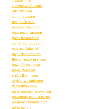
inspiratif.net
vsmsnetworks.com
offthem.com
ibommatv.com
techporfit.com
bekasionline.com
nbusinessplan.com
greenlife360.com
cantshoutitout.com
expressufabet.biz
mypuertoplata.net
thepioneerxpress.com
howtofixissue.com
teamufabet.biz
webfullform.com
allviddownload.com
decorsmag.com
gamblingcasinonews.com
universitiesofamerica.net
progameofbrands.com
qbreview.org