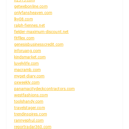
getwebonline.com
onlyfansheaven.com
lky08.com
ralph-fiennes.net
fielder-maximum-discount.net
fitfllex.com
genesisbusinesscredit.com
inforuang.com
kindsmarket.com
luvelylife.com
macramb.com
mypet-diary.com
oxweekly.com
panamacitydeckcontractors.com
westfashions.com
toolshandy.com
travelstager.com
trendinspires.com
rannyephul.com
reportradar360.com