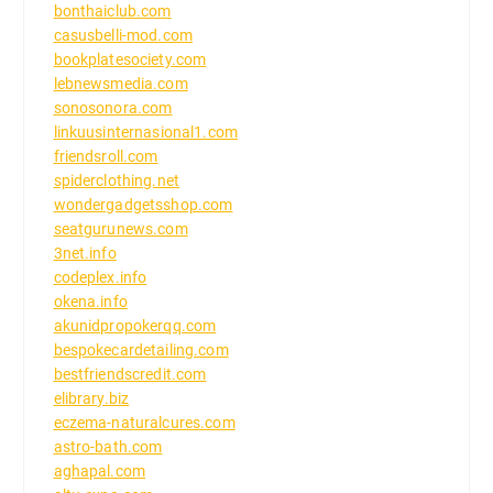
bonthaiclub.com
casusbelli-mod.com
bookplatesociety.com
lebnewsmedia.com
sonosonora.com
linkuusinternasional1.com
friendsroll.com
spiderclothing.net
wondergadgetsshop.com
seatgurunews.com
3net.info
codeplex.info
okena.info
akunidpropokerqq.com
bespokecardetailing.com
bestfriendscredit.com
elibrary.biz
eczema-naturalcures.com
astro-bath.com
aghapal.com