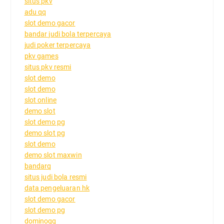
situs pkv
adu qq
slot demo gacor
bandar judi bola terpercaya
judi poker terpercaya
pkv games
situs pkv resmi
slot demo
slot demo
slot online
demo slot
slot demo pg
demo slot pg
slot demo
demo slot maxwin
bandarq
situs judi bola resmi
data pengeluaran hk
slot demo gacor
slot demo pg
dominoqq