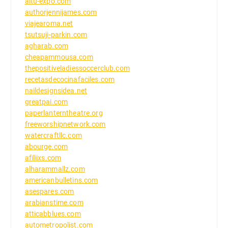
altu-expo.com
authorjennijames.com
viajearoma.net
tsutsuji-parkin.com
agharab.com
cheapammousa.com
thepositiveladiessoccerclub.com
recetasdecocinafaciles.com
naildesignsidea.net
greatpai.com
paperlanterntheatre.org
freeworshipnetwork.com
watercraftllc.com
abourge.com
afiliixs.com
alharammallz.com
americanbulletins.com
asespares.com
arabianstime.com
atticabblues.com
autometropolist.com