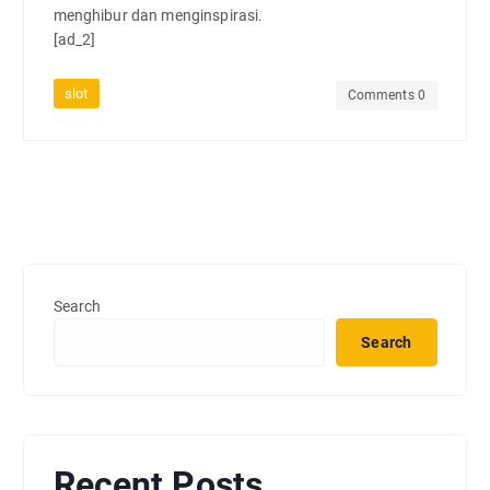
menghibur dan menginspirasi.
[ad_2]
slot
Comments 0
Search
Search
Recent Posts