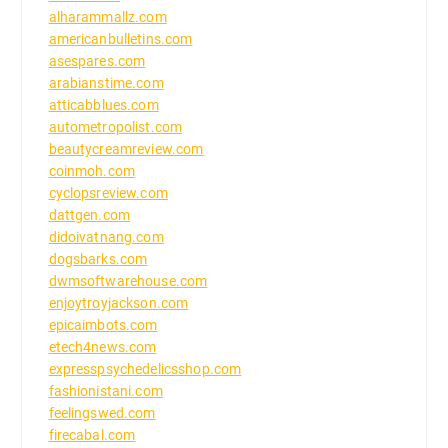
alharammallz.com
americanbulletins.com
asespares.com
arabianstime.com
atticabblues.com
autometropolist.com
beautycreamreview.com
coinmoh.com
cyclopsreview.com
dattgen.com
didoivatnang.com
dogsbarks.com
dwmsoftwarehouse.com
enjoytroyjackson.com
epicaimbots.com
etech4news.com
expresspsychedelicsshop.com
fashionistani.com
feelingswed.com
firecabal.com