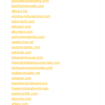
bespokecardetailing.com
bestfriendscredit.com
elibrary.biz
eczema-naturalcures.com
astro-bath.com
aghapal.com
altu-expo.com
authorjennijames.com
viajearoma.net
tsutsuji-parkin.com
agharab.com
cheapammousa.com
thepositiveladiessoccerclub.com
recetasdecocinafaciles.com
naildesignsidea.net
greatpai.com
paperlanterntheatre.org
freeworshipnetwork.com
watercraftllc.com
abourge.com
afiliixs.com