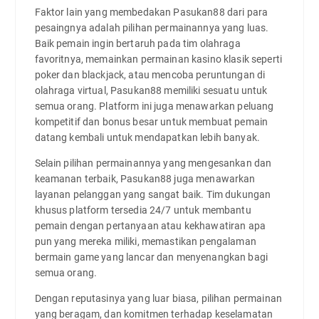
Faktor lain yang membedakan Pasukan88 dari para
pesaingnya adalah pilihan permainannya yang luas.
Baik pemain ingin bertaruh pada tim olahraga
favoritnya, memainkan permainan kasino klasik seperti
poker dan blackjack, atau mencoba peruntungan di
olahraga virtual, Pasukan88 memiliki sesuatu untuk
semua orang. Platform ini juga menawarkan peluang
kompetitif dan bonus besar untuk membuat pemain
datang kembali untuk mendapatkan lebih banyak.
Selain pilihan permainannya yang mengesankan dan
keamanan terbaik, Pasukan88 juga menawarkan
layanan pelanggan yang sangat baik. Tim dukungan
khusus platform tersedia 24/7 untuk membantu
pemain dengan pertanyaan atau kekhawatiran apa
pun yang mereka miliki, memastikan pengalaman
bermain game yang lancar dan menyenangkan bagi
semua orang.
Dengan reputasinya yang luar biasa, pilihan permainan
yang beragam, dan komitmen terhadap keselamatan