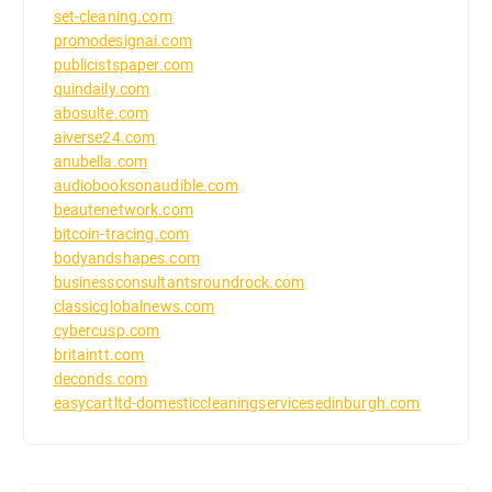
set-cleaning.com
promodesignai.com
publicistspaper.com
quindaily.com
abosulte.com
aiverse24.com
anubella.com
audiobooksonaudible.com
beautenetwork.com
bitcoin-tracing.com
bodyandshapes.com
businessconsultantsroundrock.com
classicglobalnews.com
cybercusp.com
britaintt.com
deconds.com
easycartltd-domesticcleaningservicesedinburgh.com