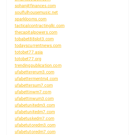
sohanjitfinances.com
soulfulhousemusic.net
sparklooms.com
tacticalcontractingllc.com
thecapitalpowers.com
tobabet88slot3.com
todayscurrentnews.com
totobet77.asia
totobet77.org
trendingpublication.com
ufabettererum3.com
ufabettermentm4.com
ufabettersum7.com
ufabettinwm7.com
ufabettinwum3.com
ufabetunitedm3.com
ufabetunitedm7.com
ufabetuskedm7.com
ufabetutoredm3.com
ufabetutoredm7.com