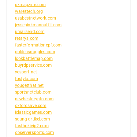
ukmagzine.com
wareztech.org
usabestnetwork.com
jessepinkmanoutfit.com
umailsend.com
retarys.com
fasterformationcpf.com
goldensnuggles.com
lookbattlemap.com
buyrdpservice.com
yesport.net
tostylo.com
yougetthat.net
sportsnetclub.com
newbestcrypto.com
oxfordsave.com
iclassicgames.com
saung-artikel.com
fasthokivip2.com
observersports.com