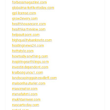
forbessmagazine.com
globalmarketlivetoday.com
gpl-license.com
grow2every.com
healthhousecare.com
healthkartreview.com
helpquitporn.com
highqualitybanknote.com
hostingnews24.com
hottstyle.com
howtodiyanything.com
inspiringearthlings.com
investindependent.com
kralbozguncu1.com
landscapinggainesvillefl.com
maisonhauturier.com
mascreator.com
menafahmi.com
mukhtarmeer.com
nascartoday.com