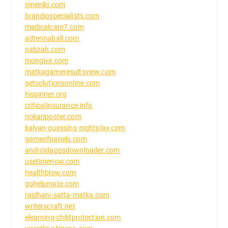
nineniki.com
brandiospecialists.com
medicalcare7.com
adtennaball.com
nabzah.com
mongive.com
matkagameresultsview.com
getsolutionsonline.com
hispinner.org
criticalinsurance.info
nokariposter.com
kalyan-guessing-nightplay.com
gameofpanels.com
androidappsdownloader.com
usetimenow.com
healthblow.com
gohelpmate.com
rajdhani-satta-matka.com
writerscraft.net
elearning-childprotection.com