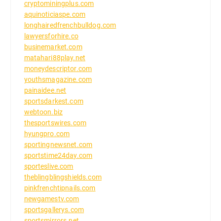
cryptominingplus.com
aquinoticiaspe.com
longhairedfrenchbulldog.com
lawyersforhire.co
businemarket.com
matahari88play.net
moneydescriptor.com
youthsmagazine.com
painaidee.net
sportsdarkest.com
webtoon.biz
thesportswires.com
hyungpro.com
sportingnewsnet.com
sportstime24day.com
sporteslive.com
theblingblingshields.com
pinkfrenchtipnails.com
newgamestv.com
sportsgallerys.com
sportsmirrors.net