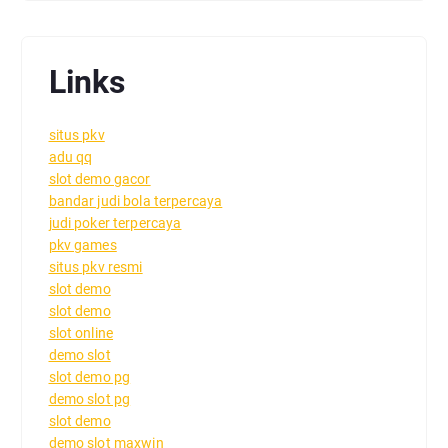
Links
situs pkv
adu qq
slot demo gacor
bandar judi bola terpercaya
judi poker terpercaya
pkv games
situs pkv resmi
slot demo
slot demo
slot online
demo slot
slot demo pg
demo slot pg
slot demo
demo slot maxwin