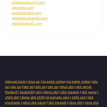
ufabetvalleyum3.com
veloxview.com
westufabetm3.com
whiskeybrothersllc.com
wildufabetum7.com
menuqq login
|
situs qq
|
qq poker online
|
qq poker online
|
pkv
qq
|
pkv qq
|
pkv qq
|
pkv qq
|
pkv qq
|
situs slot
|
slot server
thailand
|
sbobet88
|
pkv
|
demo slot
|
slot maxwin
|
slot gacor
|
x500 slot
|
demo slot x500
|
pragmatic play
|
x500 slot
|
slot
pragmatic
|
situs slot gacor
|
slot maxwin
|
situs slot
|
situs slot