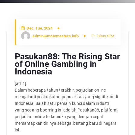
Dec, Tue, 2024
admin@motomasters.info
Situs Slot
Pasukan88: The Rising Star
of Online Gambling in
Indonesia
[ad_1]
Dalam beberapa tahun terakhir, perjudian online
mengalami peningkatan popularitas yang signifikan di
Indonesia. Salah satu pemain kunci dalam industri
yang sedang booming ini adalah Pasukan88, platform
perjudian online terkemuka yang dengan cepat
memantapkan dirinya sebagai bintang baru di negara
ini.