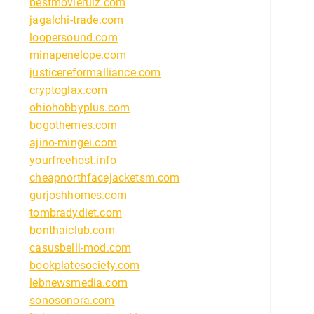
bestmovierulz.com
jagalchi-trade.com
loopersound.com
minapenelope.com
justicereformalliance.com
cryptoglax.com
ohiohobbyplus.com
bogothemes.com
ajino-mingei.com
yourfreehost.info
cheapnorthfacejacketsm.com
gurjoshhomes.com
tombradydiet.com
bonthaiclub.com
casusbelli-mod.com
bookplatesociety.com
lebnewsmedia.com
sonosonora.com