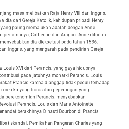
njang masa melibatkan Raja Henry VIII dari Inggris.
 dia dari Gereja Katolik, kehidupan pribadi Henry
a yang paling memalukan adalah dengan Anne
ri pertamanya, Catherine dari Aragon. Anne dituduh
 menyebabkan dia dieksekusi pada tahun 1536.
n Inggris, yang mengarah pada pendirian Gereja
 Louis XVI dari Perancis, yang gaya hidupnya
ntribusi pada jatuhnya monarki Perancis. Louis
yarakat Prancis karena dianggap tidak peduli terhadap
up mereka yang boros dan peperangan yang
da perekonomian Perancis, menyebabkan
volusi Perancis. Louis dan Marie Antoinette
enandai berakhirnya Dinasti Bourbon di Prancis.
erlibat skandal. Pernikahan Pangeran Charles yang