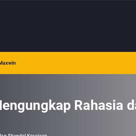
it dana. Slot gacor ini siap memberi Anda kemenangan besar.
 Maxwin
Mengungkap Rahasia d
dan Skandal Kerajaan