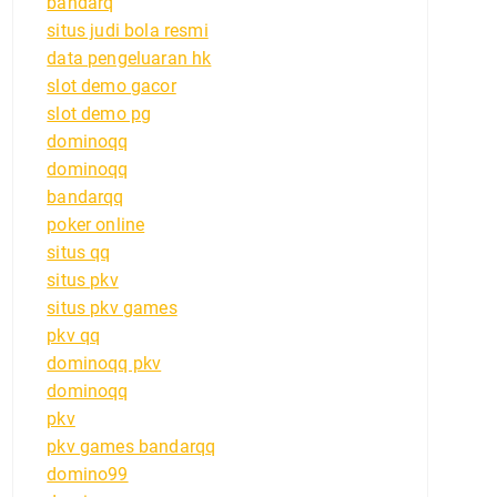
bandarq
situs judi bola resmi
data pengeluaran hk
slot demo gacor
slot demo pg
dominoqq
dominoqq
bandarqq
poker online
situs qq
situs pkv
situs pkv games
pkv qq
dominoqq pkv
dominoqq
pkv
pkv games bandarqq
domino99