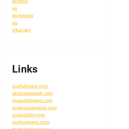
domino
qq
dominoqq
qq
situs pkv
Links
usafullnewz.com
uktimenetwork.com
usaworldnewz.com
todayusaexplore.com
usalocality.com
usafournewz.com