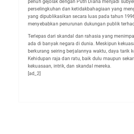
penuh gejolak dengan Putri Diana menjadi subye
perselingkuhan dan ketidakbahagiaan yang men
yang dipublikasikan secara luas pada tahun 199
menyebabkan penurunan dukungan publik terhad
Terlepas dari skandal dan rahasia yang menimpa 
ada di banyak negara di dunia. Meskipun kekuas
berkurang seiring berjalannya waktu, daya tarik 
Kehidupan raja dan ratu, baik dulu maupun seka
kekuasaan, intrik, dan skandal mereka.
[ad_2]