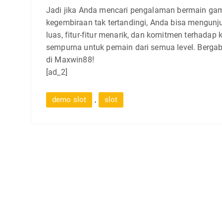
Jadi jika Anda mencari pengalaman bermain ga
kegembiraan tak tertandingi, Anda bisa mengun
luas, fitur-fitur menarik, dan komitmen terhada
sempurna untuk pemain dari semua level. Bergab
di Maxwin88!
[ad_2]
,
demo slot
slot