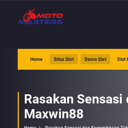
S
k
i
p
Mainkan slot X500 dari PG Soft hari ini dan malam ini dengan depos
t
o
c
o
Home
Situs Slot
Demo Slot
Slot
n
t
e
n
t
Rasakan Sensasi 
Maxwin88
Home
Rasakan Sensasi dan Kegembiraan Tak 