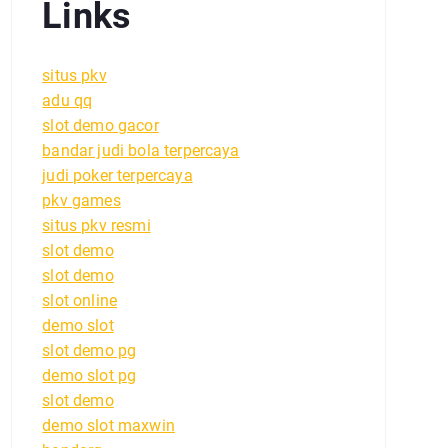
Links
situs pkv
adu qq
slot demo gacor
bandar judi bola terpercaya
judi poker terpercaya
pkv games
situs pkv resmi
slot demo
slot demo
slot online
demo slot
slot demo pg
demo slot pg
slot demo
demo slot maxwin