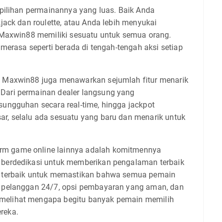
 pilihan permainannya yang luas. Baik Anda
jack dan roulette, atau Anda lebih menyukai
 Maxwin88 memiliki sesuatu untuk semua orang.
merasa seperti berada di tengah-tengah aksi setiap
, Maxwin88 juga menawarkan sejumlah fitur menarik
Dari permainan dealer langsung yang
ungguhan secara real-time, hingga jackpot
r, selalu ada sesuatu yang baru dan menarik untuk
m game online lainnya adalah komitmennya
 berdedikasi untuk memberikan pengalaman terbaik
g terbaik untuk memastikan bahwa semua pemain
 pelanggan 24/7, opsi pembayaran yang aman, dan
melihat mengapa begitu banyak pemain memilih
reka.