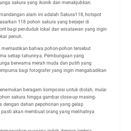
nga sakura yang ikonik dan menakjubkan.
emandangan alam ini adalah Sakura118, hotspot
dasarkan 118 pohon sakura yang berjejer di
orit bagi penduduk lokal dan wisatawan yang ingin
kar penuh.
, memastikan bahwa pohon-pohon tersebut
ma setiap tahunnya. Pembungaan yang
 bunga berwarna merah muda dan putih yang
empurna bagi fotografer yang ingin mengabadikan
enemukan beragam komposisi untuk diolah, mulai
 pohon sakura hingga gambar close-up masing-
us dengan dahan pepohonan yang gelap
 pasti akan membuat orang yang melihatnya
a menawarkan suasana indah dengan lentera