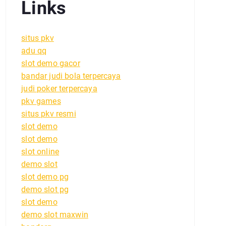
Links
situs pkv
adu qq
slot demo gacor
bandar judi bola terpercaya
judi poker terpercaya
pkv games
situs pkv resmi
slot demo
slot demo
slot online
demo slot
slot demo pg
demo slot pg
slot demo
demo slot maxwin