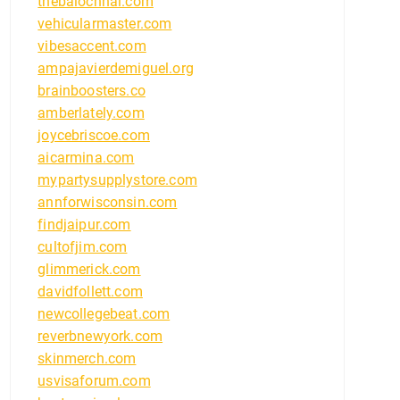
thebalochhal.com
vehicularmaster.com
vibesaccent.com
ampajavierdemiguel.org
brainboosters.co
amberlately.com
joycebriscoe.com
aicarmina.com
mypartysupplystore.com
annforwisconsin.com
findjaipur.com
cultofjim.com
glimmerick.com
davidfollett.com
newcollegebeat.com
reverbnewyork.com
skinmerch.com
usvisaforum.com