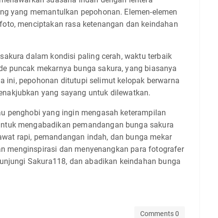
enang yang memantulkan pepohonan. Elemen-elemen
foto, menciptakan rasa ketenangan dan keindahan
akura dalam kondisi paling cerah, waktu terbaik
ode puncak mekarnya bunga sakura, yang biasanya
ma ini, pepohonan ditutupi selimut kelopak berwarna
enakjubkan yang sayang untuk dilewatkan.
au penghobi yang ingin mengasah keterampilan
 untuk mengabadikan pemandangan bunga sakura
wat rapi, pemandangan indah, dan bunga mekar
akan menginspirasi dan menyenangkan para fotografer
 kunjungi Sakura118, dan abadikan keindahan bunga
Comments 0