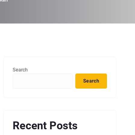
Search
Search
Recent Posts