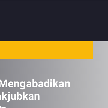
 Mengabadikan
kjubkan
bkan