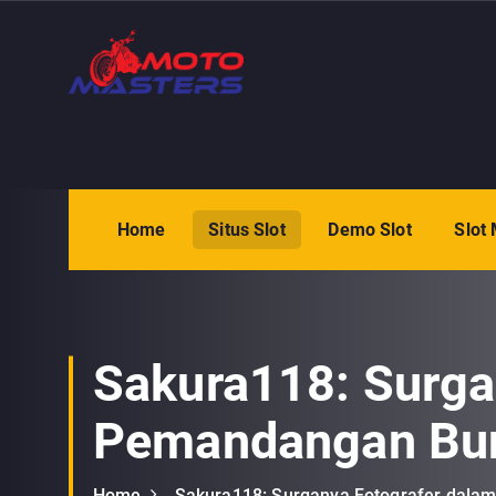
S
k
i
p
Mainkan slot X500 dari PG Soft hari ini dan malam ini dengan depos
t
o
c
o
Home
Situs Slot
Demo Slot
Slot
n
t
e
n
t
Sakura118: Surga
Pemandangan Bun
Home
Sakura118: Surganya Fotografer dal