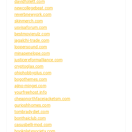
davidfollett.com
newcollegebeat.com
reverbnewyork.com
skinmerch.com
usvisaforum.com
bestmovierulz.com
jagalchi-trade.com
loopersound.com
minapenelope.com
justicereformalliance.com
cryptoglax.com
ohiohobbyplus.com
bogothemes.com
ajino-mingei.com
yourfreehost.info
cheapnorthfacejacketsm.com
gurjoshhomes.com
tombradydiet.com
bonthaiclub.com
casusbelli-mod.com
bookplatesociety.com