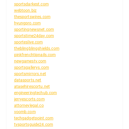
sportsdarkest.com
webtoon.biz
thesportswires.com
hyungpro.com
sportingnewsnet.com
sportstime24day.com
sporteslive.com
theblingblingshields.com
pinkfrenchtipnails.com
newgamestv.com
sportsgallerys.com
sportsmirrors.net
datasports.net
atasehirescortu.net
engineeringtechub.com
jerryescorts.com
attorneylegal.co
voomb.com
techgadgetpoint.com
tvsportsguide24.com