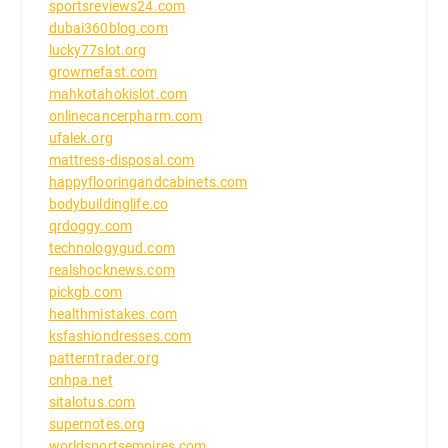
sportsreviews24.com
dubai360blog.com
lucky77slot.org
growmefast.com
mahkotahokislot.com
onlinecancerpharm.com
ufalek.org
mattress-disposal.com
happyflooringandcabinets.com
bodybuildinglife.co
qrdoggy.com
technologygud.com
realshocknews.com
pickgb.com
healthmistakes.com
ksfashiondresses.com
patterntrader.org
cnhpa.net
sitalotus.com
supernotes.org
worldsportsempires.com