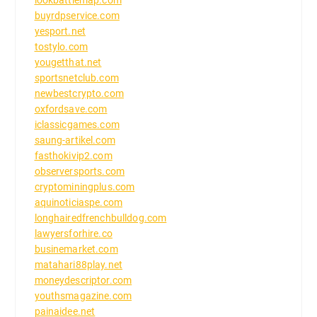
lookbattlemap.com
buyrdpservice.com
yesport.net
tostylo.com
yougetthat.net
sportsnetclub.com
newbestcrypto.com
oxfordsave.com
iclassicgames.com
saung-artikel.com
fasthokivip2.com
observersports.com
cryptominingplus.com
aquinoticiaspe.com
longhairedfrenchbulldog.com
lawyersforhire.co
businemarket.com
matahari88play.net
moneydescriptor.com
youthsmagazine.com
painaidee.net