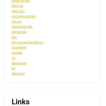
poker online
situs qq
situs pkv
situs pkv games
pkv qq
dominoqq pkv
dominoqq
pkv
pkv games bandarqq
domino99
domino
qq
dominoqq
qq
situs pkv
Links