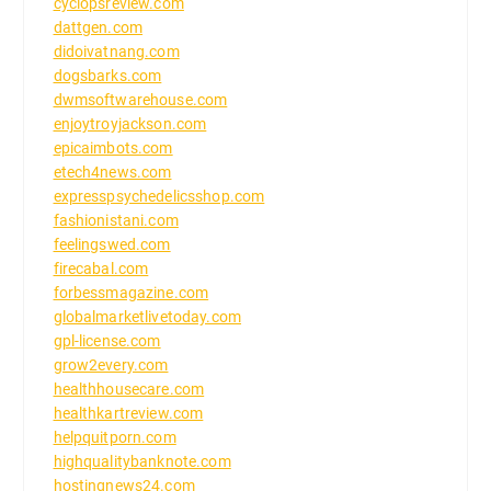
cyclopsreview.com
dattgen.com
didoivatnang.com
dogsbarks.com
dwmsoftwarehouse.com
enjoytroyjackson.com
epicaimbots.com
etech4news.com
expresspsychedelicsshop.com
fashionistani.com
feelingswed.com
firecabal.com
forbessmagazine.com
globalmarketlivetoday.com
gpl-license.com
grow2every.com
healthhousecare.com
healthkartreview.com
helpquitporn.com
highqualitybanknote.com
hostingnews24.com