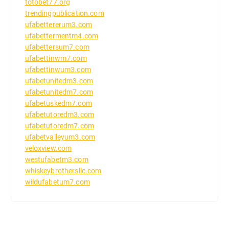
totobet77.org
trendingpublication.com
ufabettererum3.com
ufabettermentm4.com
ufabettersum7.com
ufabettinwm7.com
ufabettinwum3.com
ufabetunitedm3.com
ufabetunitedm7.com
ufabetuskedm7.com
ufabetutoredm3.com
ufabetutoredm7.com
ufabetvalleyum3.com
veloxview.com
westufabetm3.com
whiskeybrothersllc.com
wildufabetum7.com