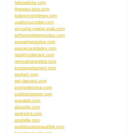
teknoeduka.com
thenews-blog.com
todaycryptotimes.com
usabonuscodes.com
sm-satta-makta-gods.com
softwaredegimnasios.com
soopermagazine.com
spacecoastdailys.com
readytrademark.com
renovationsrated.com
scoziarestaurant.com
seohart.com
set-cleaning.com
promodesignai.com
publicistspaper.com
quindaily.com
abosulte.com
aiverse24.com
anubella.com
audiobooksonaudible.com