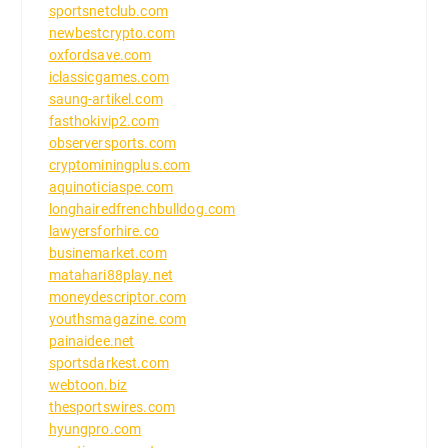
sportsnetclub.com
newbestcrypto.com
oxfordsave.com
iclassicgames.com
saung-artikel.com
fasthokivip2.com
observersports.com
cryptominingplus.com
aquinoticiaspe.com
longhairedfrenchbulldog.com
lawyersforhire.co
businemarket.com
matahari88play.net
moneydescriptor.com
youthsmagazine.com
painaidee.net
sportsdarkest.com
webtoon.biz
thesportswires.com
hyungpro.com