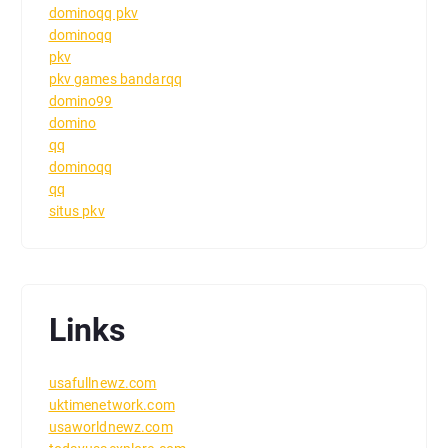
dominoqq pkv
dominoqq
pkv
pkv games bandarqq
domino99
domino
qq
dominoqq
qq
situs pkv
Links
usafullnewz.com
uktimenetwork.com
usaworldnewz.com