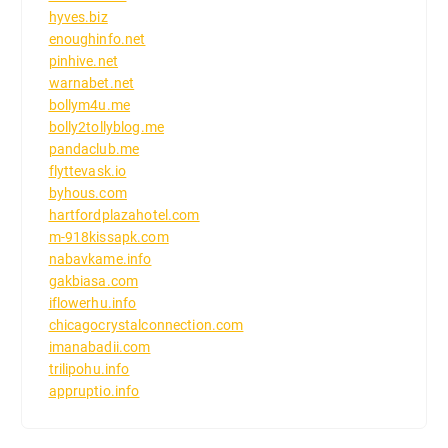
hyves.biz
enoughinfo.net
pinhive.net
warnabet.net
bollym4u.me
bolly2tollyblog.me
pandaclub.me
flyttevask.io
byhous.com
hartfordplazahotel.com
m-918kissapk.com
nabavkame.info
gakbiasa.com
iflowerhu.info
chicagocrystalconnection.com
imanabadii.com
trilipohu.info
appruptio.info