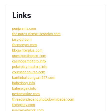
Links
punjwanis.com
the-parcs-clematiscondos.com
jusu-gb.com
thecarepet.com
blogwriterplus.com
guestpostingseo.com
casinogambitpro.info
pokerplaymasters.info
courseoncourse.com
bantinbatdongsan247.com
bahednog.info
bahenxgek.info
pertamaskre.com
threadsvideoandphotodownloader.com
techgiddy.com
usalivenetwork.com