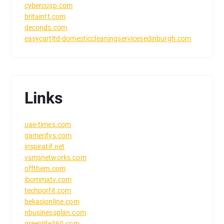
cybercusp.com
britaintt.com
deconds.com
easycartltd-domesticcleaningservicesedinburgh.com
Links
uae-times.com
gamerifys.com
inspiratif.net
vsmsnetworks.com
offthem.com
ibommatv.com
techporfit.com
bekasionline.com
nbusinessplan.com
greenlife360.com