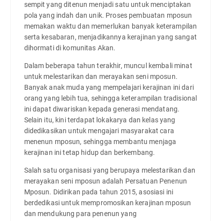
sempit yang ditenun menjadi satu untuk menciptakan
pola yang indah dan unik. Proses pembuatan mposun
memakan waktu dan memerlukan banyak keterampilan
serta kesabaran, menjadikannya kerajinan yang sangat
dihormati di komunitas Akan.
Dalam beberapa tahun terakhir, muncul kembali minat
untuk melestarikan dan merayakan seni mposun.
Banyak anak muda yang mempelajari kerajinan ini dari
orang yang lebih tua, sehingga keterampilan tradisional
ini dapat diwariskan kepada generasi mendatang.
Selain itu, kini terdapat lokakarya dan kelas yang
didedikasikan untuk mengajari masyarakat cara
menenun mposun, sehingga membantu menjaga
kerajinan ini tetap hidup dan berkembang.
Salah satu organisasi yang berupaya melestarikan dan
merayakan seni mposun adalah Persatuan Penenun
Mposun. Didirikan pada tahun 2015, asosiasi ini
berdedikasi untuk mempromosikan kerajinan mposun
dan mendukung para penenun yang