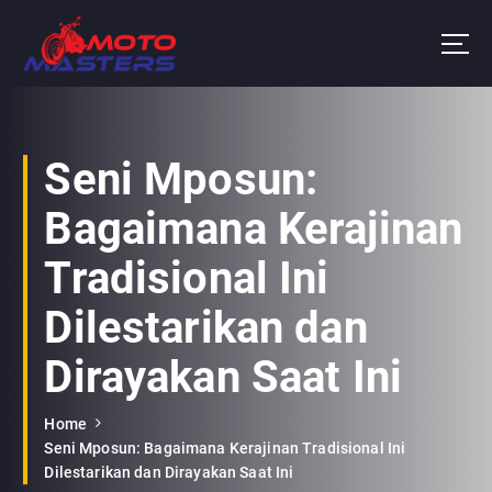
S
k
i
p
Mainkan slot X500 dari PG Soft hari ini dan malam ini dengan deposit dana. Slot
gacor ini siap memberi Anda kemenangan besar.
t
o
c
Seni Mposun:
o
n
Bagaimana Kerajinan
t
e
Tradisional Ini
n
t
Dilestarikan dan
Dirayakan Saat Ini
Home
Seni Mposun: Bagaimana Kerajinan Tradisional Ini
Dilestarikan dan Dirayakan Saat Ini