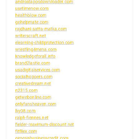
androidappsdownloader.com
usetimenow.com
healthblow.com
gohelpmate.com
rajdhani-satta-matka.com
writerscraft.net
elearning-childprotection.com
wrestling4mena.com
knowledgeforall.info
brand2lastio.com
usadigitalservices.com
socialhoppers.com
creativedream.net
n2315.com
getwebonline.com
onlyfansheaven.com
lky08.com
ralph-fiennes.net
fielder-maximum-discount.net
fitfllex.com
genesisbusinesscredit.com