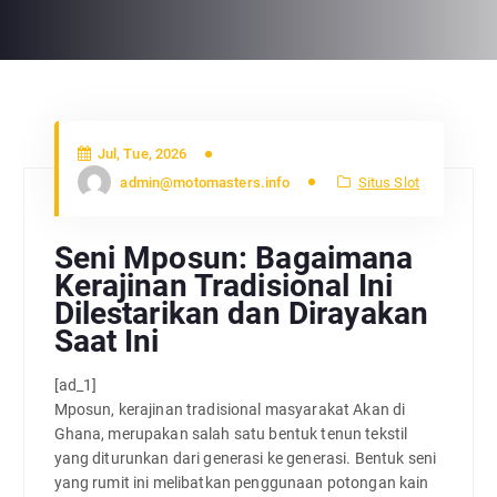
Jul, Tue, 2026
admin@motomasters.info
Situs Slot
Seni Mposun: Bagaimana
Kerajinan Tradisional Ini
Dilestarikan dan Dirayakan
Saat Ini
[ad_1]
Mposun, kerajinan tradisional masyarakat Akan di
Ghana, merupakan salah satu bentuk tenun tekstil
yang diturunkan dari generasi ke generasi. Bentuk seni
yang rumit ini melibatkan penggunaan potongan kain