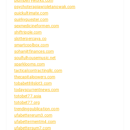
plumberryworks.com
psychoterapiawioletanowak.com
quickultimate.com
quirkyquester.com
sexmedicineformen.com
shiftripple.com
slotterpercaya.co
smartcoolbox.com
sohanjitfinances.com
soulfulhousemusic.net
sparklooms.com
tacticalcontractingllc.com
thecapitalpowers.com
tobabet88slot3.com
todayscurrentnews.com
totobet77.asia
totobet77.org
trendingpublication.com
ufabettererum3.com
ufabettermentm4.com
ufabettersum7.com