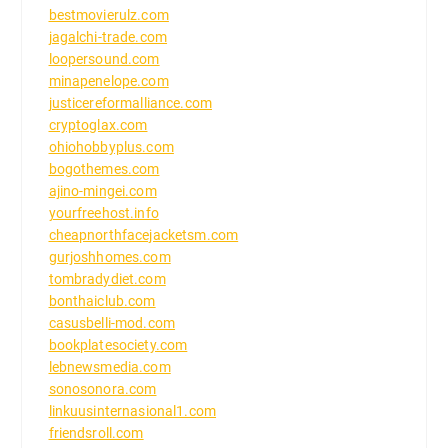
bestmovierulz.com
jagalchi-trade.com
loopersound.com
minapenelope.com
justicereformalliance.com
cryptoglax.com
ohiohobbyplus.com
bogothemes.com
ajino-mingei.com
yourfreehost.info
cheapnorthfacejacketsm.com
gurjoshhomes.com
tombradydiet.com
bonthaiclub.com
casusbelli-mod.com
bookplatesociety.com
lebnewsmedia.com
sonosonora.com
linkuusinternasional1.com
friendsroll.com