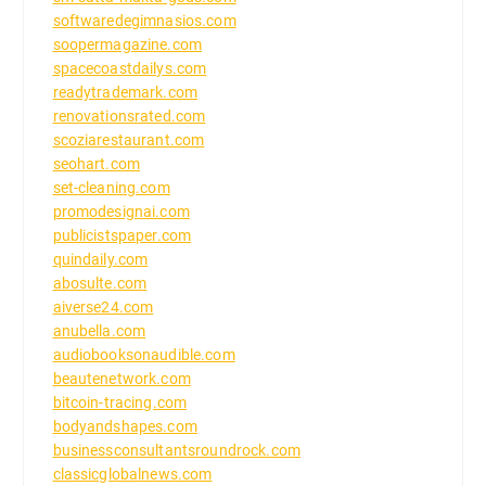
softwaredegimnasios.com
soopermagazine.com
spacecoastdailys.com
readytrademark.com
renovationsrated.com
scoziarestaurant.com
seohart.com
set-cleaning.com
promodesignai.com
publicistspaper.com
quindaily.com
abosulte.com
aiverse24.com
anubella.com
audiobooksonaudible.com
beautenetwork.com
bitcoin-tracing.com
bodyandshapes.com
businessconsultantsroundrock.com
classicglobalnews.com