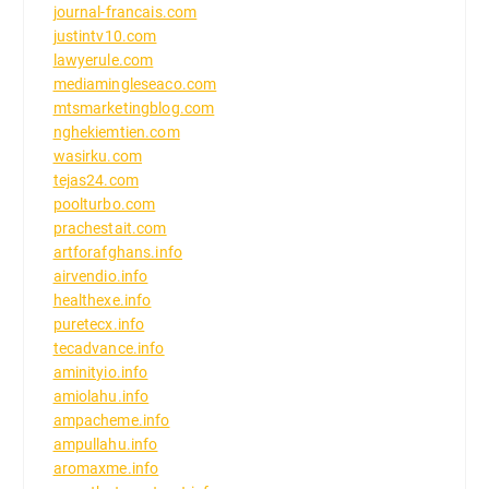
journal-francais.com
justintv10.com
lawyerule.com
mediamingleseaco.com
mtsmarketingblog.com
nghekiemtien.com
wasirku.com
tejas24.com
poolturbo.com
prachestait.com
artforafghans.info
airvendio.info
healthexe.info
puretecx.info
tecadvance.info
aminityio.info
amiolahu.info
ampacheme.info
ampullahu.info
aromaxme.info