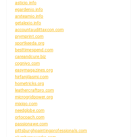
asticio.info
egardenio.info
arxteamio.info
getalexio.info
accountaudittaxcon.com
prymprint.com
sportkeeda.org
besttimespend.com
careandcure.biz
cogniyo.com
easymagazines.org
hirfanjilasmi.com
hometricks.org
leathercraftpro.com
microgridpower.org
mixiqo.com
needglobe.com
ortocoach.com
passionawe.com
pittsburghpaintingprofessionals.com