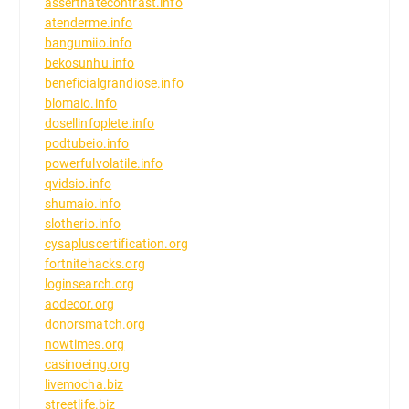
asserthatecontrast.info
atenderme.info
bangumiio.info
bekosunhu.info
beneficialgrandiose.info
blomaio.info
dosellinfoplete.info
podtubeio.info
powerfulvolatile.info
qvidsio.info
shumaio.info
slotherio.info
cysapluscertification.org
fortnitehacks.org
loginsearch.org
aodecor.org
donorsmatch.org
nowtimes.org
casinoeing.org
livemocha.biz
streetlife.biz