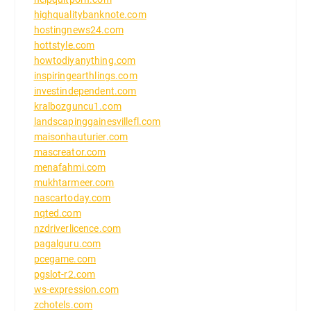
highqualitybanknote.com
hostingnews24.com
hottstyle.com
howtodiyanything.com
inspiringearthlings.com
investindependent.com
kralbozguncu1.com
landscapinggainesvillefl.com
maisonhauturier.com
mascreator.com
menafahmi.com
mukhtarmeer.com
nascartoday.com
nqted.com
nzdriverlicence.com
pagalguru.com
pcegame.com
pgslot-r2.com
ws-expression.com
zchotels.com