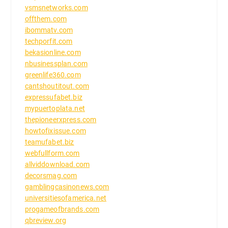
vsmsnetworks.com
offthem.com
ibommatv.com
techporfit.com
bekasionline.com
nbusinessplan.com
greenlife360.com
cantshoutitout.com
expressufabet.biz
mypuertoplata.net
thepioneerxpress.com
howtofixissue.com
teamufabet.biz
webfullform.com
allviddownload.com
decorsmag.com
gamblingcasinonews.com
universitiesofamerica.net
progameofbrands.com
qbreview.org