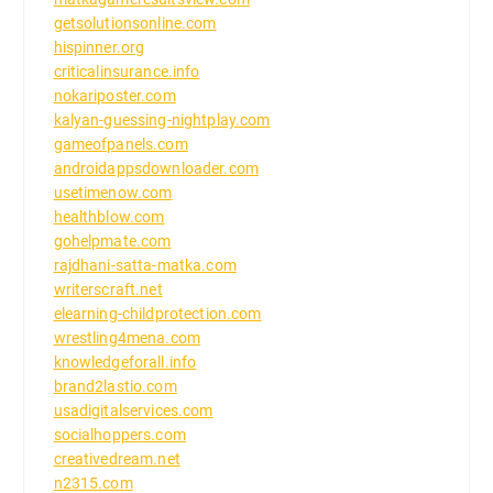
getsolutionsonline.com
hispinner.org
criticalinsurance.info
nokariposter.com
kalyan-guessing-nightplay.com
gameofpanels.com
androidappsdownloader.com
usetimenow.com
healthblow.com
gohelpmate.com
rajdhani-satta-matka.com
writerscraft.net
elearning-childprotection.com
wrestling4mena.com
knowledgeforall.info
brand2lastio.com
usadigitalservices.com
socialhoppers.com
creativedream.net
n2315.com