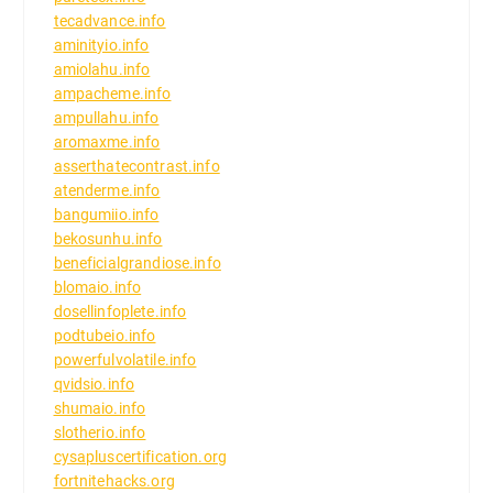
tecadvance.info
aminityio.info
amiolahu.info
ampacheme.info
ampullahu.info
aromaxme.info
asserthatecontrast.info
atenderme.info
bangumiio.info
bekosunhu.info
beneficialgrandiose.info
blomaio.info
dosellinfoplete.info
podtubeio.info
powerfulvolatile.info
qvidsio.info
shumaio.info
slotherio.info
cysapluscertification.org
fortnitehacks.org