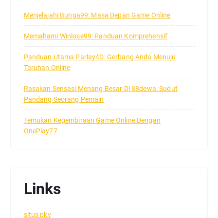
Menjelajahi Bunga99: Masa Depan Game Online
Memahami Winlose99: Panduan Komprehensif
Panduan Utama Parlay4D: Gerbang Anda Menuju
Taruhan Online
Rasakan Sensasi Menang Besar Di 88dewa: Sudut
Pandang Seorang Pemain
Temukan Kegembiraan Game Online Dengan
OnePlay77
Links
situs pkv