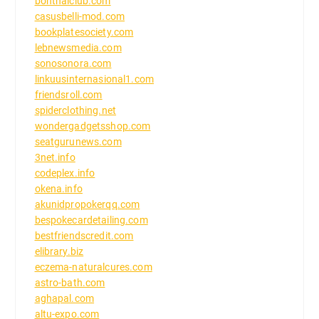
bonthaiclub.com
casusbelli-mod.com
bookplatesociety.com
lebnewsmedia.com
sonosonora.com
linkuusinternasional1.com
friendsroll.com
spiderclothing.net
wondergadgetsshop.com
seatgurunews.com
3net.info
codeplex.info
okena.info
akunidpropokerqq.com
bespokecardetailing.com
bestfriendscredit.com
elibrary.biz
eczema-naturalcures.com
astro-bath.com
aghapal.com
altu-expo.com