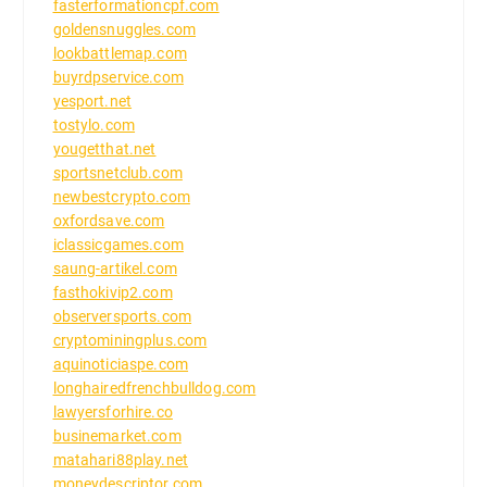
fasterformationcpf.com
goldensnuggles.com
lookbattlemap.com
buyrdpservice.com
yesport.net
tostylo.com
yougetthat.net
sportsnetclub.com
newbestcrypto.com
oxfordsave.com
iclassicgames.com
saung-artikel.com
fasthokivip2.com
observersports.com
cryptominingplus.com
aquinoticiaspe.com
longhairedfrenchbulldog.com
lawyersforhire.co
businemarket.com
matahari88play.net
moneydescriptor.com