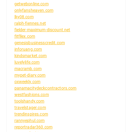
getwebonline.com
onlyfansheaven.com
lky08.com
ralph-fiennes.net
fielder-maximum-discount.net
fitfllex.com
genesisbusinesscredit.com
inforuang.com
kindsmarket.com
luvelylife.com
macramb.com
mypet-diary.com
oxweekly.com
panamacitydeckcontractors.com
westfashions.com
toolshandy.com
travelstager.com
trendinspires.com
rannyephul.com
reportradar360.com