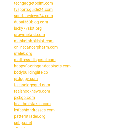
techgadgetpoint.com
tvsportsguide24.com
sportsreviews24.com
dubai360blog.com
lucky77slot.org
growmefast.com
mahkotahokislot.com
onlinecancerpharm.com
ufalek.org
mattress-disposal.com
happyflooringandcabinets.com
bodybuildinglife.co
qrdoggy.com
technologygud.com
realshocknews.com
pickgb.com
healthmistakes.com
ksfashiondresses.com
patterntrader.org
cnhpa.net