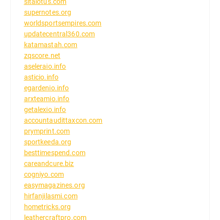
sitalotus.com
supernotes.org
worldsportsempires.com
updatecentral360.com
katamastah.com
zqscore.net
aseleraio.info
asticio.info
egardenio.info
arxteamio.info
getalexio.info
accountaudittaxcon.com
prymprint.com
sportkeeda.org
besttimespend.com
careandcure.biz
cogniyo.com
easymagazines.org
hirfanjilasmi.com
hometricks.org
leathercraftpro.com