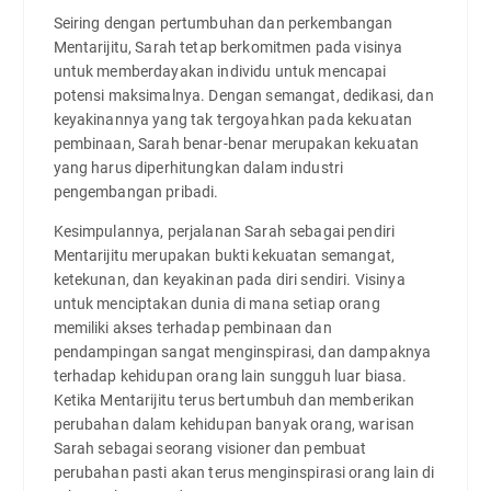
Seiring dengan pertumbuhan dan perkembangan
Mentarijitu, Sarah tetap berkomitmen pada visinya
untuk memberdayakan individu untuk mencapai
potensi maksimalnya. Dengan semangat, dedikasi, dan
keyakinannya yang tak tergoyahkan pada kekuatan
pembinaan, Sarah benar-benar merupakan kekuatan
yang harus diperhitungkan dalam industri
pengembangan pribadi.
Kesimpulannya, perjalanan Sarah sebagai pendiri
Mentarijitu merupakan bukti kekuatan semangat,
ketekunan, dan keyakinan pada diri sendiri. Visinya
untuk menciptakan dunia di mana setiap orang
memiliki akses terhadap pembinaan dan
pendampingan sangat menginspirasi, dan dampaknya
terhadap kehidupan orang lain sungguh luar biasa.
Ketika Mentarijitu terus bertumbuh dan memberikan
perubahan dalam kehidupan banyak orang, warisan
Sarah sebagai seorang visioner dan pembuat
perubahan pasti akan terus menginspirasi orang lain di