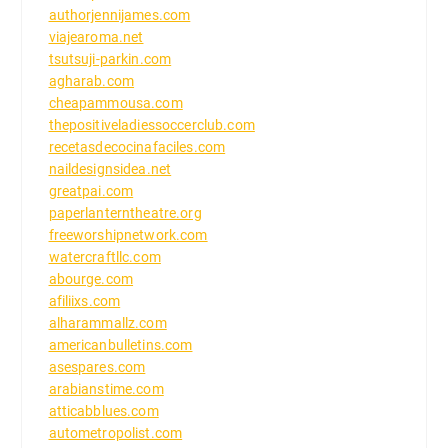
authorjennijames.com
viajearoma.net
tsutsuji-parkin.com
agharab.com
cheapammousa.com
thepositiveladiessoccerclub.com
recetasdecocinafaciles.com
naildesignsidea.net
greatpai.com
paperlanterntheatre.org
freeworshipnetwork.com
watercraftllc.com
abourge.com
afiliixs.com
alharammallz.com
americanbulletins.com
asespares.com
arabianstime.com
atticabblues.com
autometropolist.com