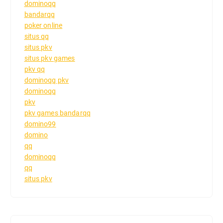
dominoqq
bandarqq
poker online
situs qq
situs pkv
situs pkv games
pkv qq
dominoqq pkv
dominoqq
pkv
pkv games bandarqq
domino99
domino
qq
dominoqq
qq
situs pkv