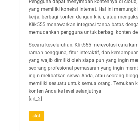
Pengguna dapat menyimpan kontennya di cloud, 
yang memiliki koneksi internet. Hal ini memung
kerja, berbagi konten dengan klien, atau mengaks
Klik555 menawarkan integrasi tanpa batas denga
memudahkan pengguna untuk berbagi konten den
Secara keseluruhan, Klik555 merevolusi cara k
ramah pengguna, fitur interaktif, dan kemampu
yang wajib dimiliki oleh siapa pun yang ingin 
seorang profesional pemasaran yang ingin memb
ingin melibatkan siswa Anda, atau seorang blog
memiliki sesuatu untuk semua orang. Temukan ke
konten Anda ke level selanjutnya.
[ad_2]
slot