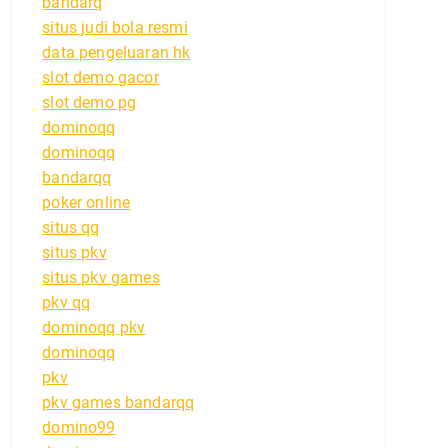
bandarq
situs judi bola resmi
data pengeluaran hk
slot demo gacor
slot demo pg
dominoqq
dominoqq
bandarqq
poker online
situs qq
situs pkv
situs pkv games
pkv qq
dominoqq pkv
dominoqq
pkv
pkv games bandarqq
domino99