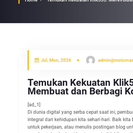
Jul, Mon, 2026
admin@motomast
Temukan Kekuatan Klik5
Membuat dan Berbagi K
[ad_1]
Di dunia digital yang serba cepat saat ini, pemb
integral dari kehidupan kita sehari-hari. Baik kit
untuk pekerjaan, atau menulis postingan blog un