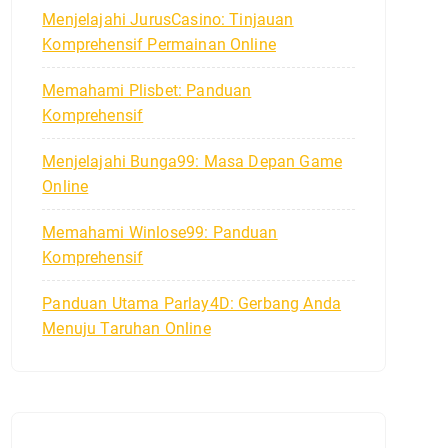
Menjelajahi JurusCasino: Tinjauan
Komprehensif Permainan Online
Memahami Plisbet: Panduan
Komprehensif
Menjelajahi Bunga99: Masa Depan Game
Online
Memahami Winlose99: Panduan
Komprehensif
Panduan Utama Parlay4D: Gerbang Anda
Menuju Taruhan Online