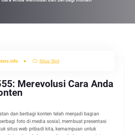
ers.info
Situs Slot
55: Merevolusi Cara Anda
onten
uatan dan berbagi konten telah menjadi bagian
a berbagi foto di media sosial, membuat presentasi
tuk situs web pribadi kita, kemampuan untuk