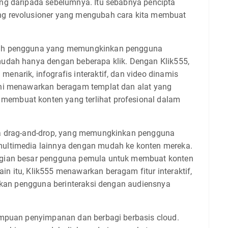
ng daripada sebelumnya. Itu sebabnya pencipta
ng revolusioner yang mengubah cara kita membuat
mah pengguna yang memungkinkan pengguna
mudah hanya dengan beberapa klik. Dengan Klik555,
narik, infografis interaktif, dan video dinamis
ini menawarkan beragam templat dan alat yang
embuat konten yang terlihat profesional dalam
ka drag-and-drop, yang memungkinkan pengguna
ultimedia lainnya dengan mudah ke konten mereka.
agian besar pengguna pemula untuk membuat konten
 itu, Klik555 menawarkan beragam fitur interaktif,
inkan pengguna berinteraksi dengan audiensnya
ampuan penyimpanan dan berbagi berbasis cloud.