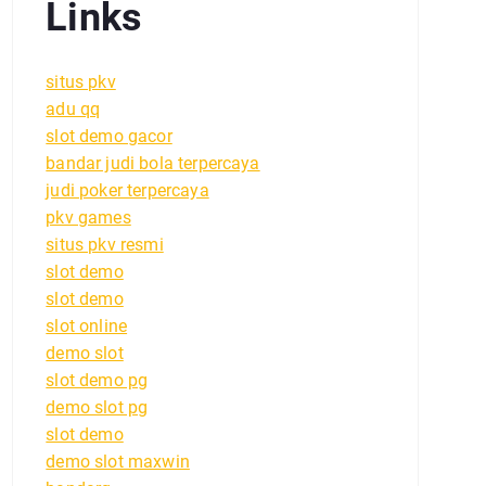
Links
situs pkv
adu qq
slot demo gacor
bandar judi bola terpercaya
judi poker terpercaya
pkv games
situs pkv resmi
slot demo
slot demo
slot online
demo slot
slot demo pg
demo slot pg
slot demo
demo slot maxwin