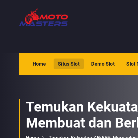
S
k
i
p
Mainkan slot X500 dari PG Soft hari ini dan malam ini dengan depos
t
o
c
o
Home
Situs Slot
Demo Slot
Slot
n
t
e
n
t
Temukan Kekuatan
Membuat dan Ber
Home
Temukan Kekuatan Klik555: Merevolus