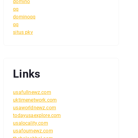
domino
qq
dominoqq
qq
situs pkv
Links
usafullnewz.com
uktimenetwork.com
usaworldnewz.com
todayusaexplore.com
usalocality.com
usafournewz.com