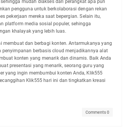
sehingga mudah diakses dari perangkat apa pun
kinkan pengguna untuk berkolaborasi dengan rekan
es pekerjaan mereka saat bepergian. Selain itu,
n platform media sosial populer, sehingga
gan khalayak yang lebih luas.
ami membuat dan berbagi konten. Antarmukanya yang
an penyimpanan berbasis cloud menjadikannya alat
membuat konten yang menarik dan dinamis. Baik Anda
uat presentasi yang menarik, seorang guru yang
ger yang ingin membumbui konten Anda, Klik555
canggihan Klik555 hari ini dan tingkatkan kreasi
Comments 0