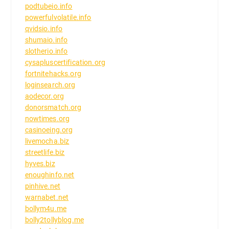
podtubeio.info
powerfulvolatile.info
qvidsio.info
shumaio.info
slotherio.info
cysapluscertification.org
fortnitehacks.org
loginsearch.org
aodecor.org
donorsmatch.org
nowtimes.org
casinoeing.org
livemocha.biz
streetlife.biz
hyves.biz
enoughinfo.net
pinhive.net
warnabet.net
bollym4u.me
bolly2tollyblog.me