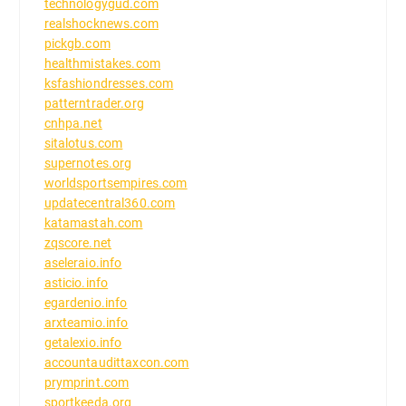
technologygud.com
realshocknews.com
pickgb.com
healthmistakes.com
ksfashiondresses.com
patterntrader.org
cnhpa.net
sitalotus.com
supernotes.org
worldsportsempires.com
updatecentral360.com
katamastah.com
zqscore.net
aseleraio.info
asticio.info
egardenio.info
arxteamio.info
getalexio.info
accountaudittaxcon.com
prymprint.com
sportkeeda.org