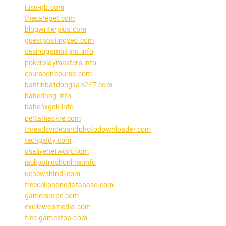
jusu-gb.com
thecarepet.com
blogwriterplus.com
guestpostingseo.com
casinogambitpro.info
pokerplaymasters.info
courseoncourse.com
bantinbatdongsan247.com
bahednog.info
bahenxgek.info
pertamaskre.com
threadsvideoandphotodownloader.com
techgiddy.com
usalivenetwork.com
jackpotrushonline.info
ucnewshindi.com
freecellphonedatabase.com
gamersrope.com
exellewebmedia.com
free-gamestop.com