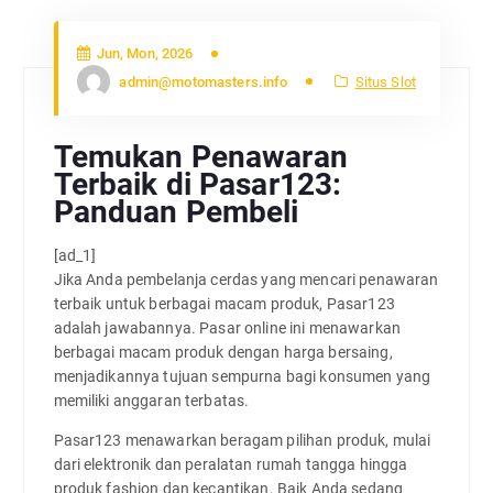
Jun, Mon, 2026
admin@motomasters.info
Situs Slot
Temukan Penawaran
Terbaik di Pasar123:
Panduan Pembeli
[ad_1]
Jika Anda pembelanja cerdas yang mencari penawaran
terbaik untuk berbagai macam produk, Pasar123
adalah jawabannya. Pasar online ini menawarkan
berbagai macam produk dengan harga bersaing,
menjadikannya tujuan sempurna bagi konsumen yang
memiliki anggaran terbatas.
Pasar123 menawarkan beragam pilihan produk, mulai
dari elektronik dan peralatan rumah tangga hingga
produk fashion dan kecantikan. Baik Anda sedang