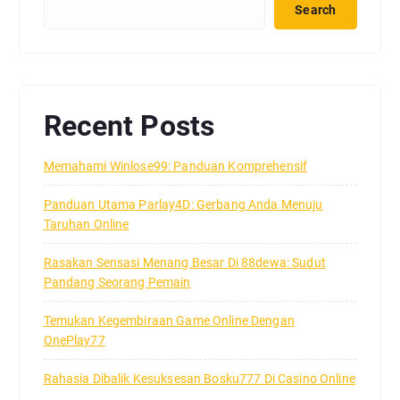
Search
Recent Posts
Memahami Winlose99: Panduan Komprehensif
Panduan Utama Parlay4D: Gerbang Anda Menuju
Taruhan Online
Rasakan Sensasi Menang Besar Di 88dewa: Sudut
Pandang Seorang Pemain
Temukan Kegembiraan Game Online Dengan
OnePlay77
Rahasia Dibalik Kesuksesan Bosku777 Di Casino Online