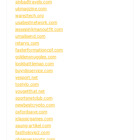
sinbadtravels.com
ukmagzine.com
wareztech.org
usabestnetwork.com
jessepinkmanoutfit.com
umailsend.com
retarys.com
fasterformationcpf.com
goldensnuggles.com
lookbattlemap.com
buyrdpservice.com
yesport.net
tostylo.com
yougetthat.net
sportsnetclub.com
newbestcrypto.com
oxfordsave.com
iclassicgames.com
saung-artikel.com
fasthokivip2.com
observersports.com