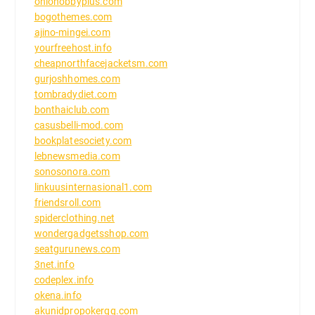
ohiohobbyplus.com
bogothemes.com
ajino-mingei.com
yourfreehost.info
cheapnorthfacejacketsm.com
gurjoshhomes.com
tombradydiet.com
bonthaiclub.com
casusbelli-mod.com
bookplatesociety.com
lebnewsmedia.com
sonosonora.com
linkuusinternasional1.com
friendsroll.com
spiderclothing.net
wondergadgetsshop.com
seatgurunews.com
3net.info
codeplex.info
okena.info
akunidpropokerqq.com