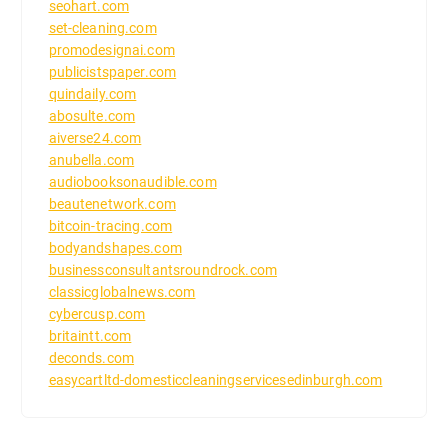
seohart.com
set-cleaning.com
promodesignai.com
publicistspaper.com
quindaily.com
abosulte.com
aiverse24.com
anubella.com
audiobooksonaudible.com
beautenetwork.com
bitcoin-tracing.com
bodyandshapes.com
businessconsultantsroundrock.com
classicglobalnews.com
cybercusp.com
britaintt.com
deconds.com
easycartltd-domesticcleaningservicesedinburgh.com