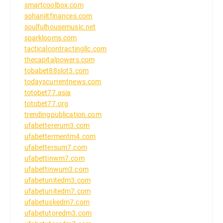
smartcoolbox.com
sohanjitfinances.com
soulfulhousemusic.net
sparklooms.com
tacticalcontractingllc.com
thecapitalpowers.com
tobabet88slot3.com
todayscurrentnews.com
totobet77.asia
totobet77.org
trendingpublication.com
ufabettererum3.com
ufabettermentm4.com
ufabettersum7.com
ufabettinwm7.com
ufabettinwum3.com
ufabetunitedm3.com
ufabetunitedm7.com
ufabetuskedm7.com
ufabetutoredm3.com