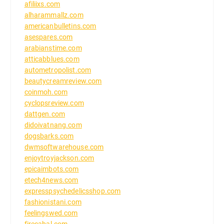
afiliixs.com
alharammallz.com
americanbulletins.com
asespares.com
arabianstime.com
atticabblues.com
autometropolist.com
beautycreamreview.com
coinmoh.com
cyclopsreview.com
dattgen.com
didoivatnang.com
dogsbarks.com
dwmsoftwarehouse.com
enjoytroyjackson.com
epicaimbots.com
etech4news.com
expresspsychedelicsshop.com
fashionistani.com
feelingswed.com
firecabal.com