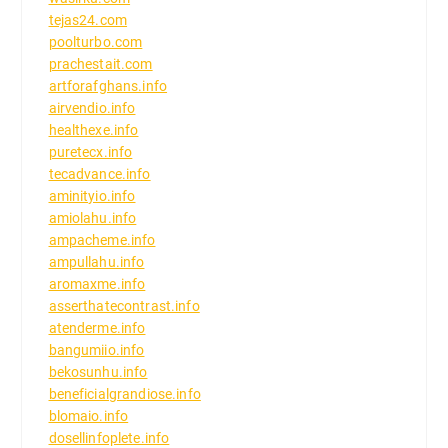
tejas24.com
poolturbo.com
prachestait.com
artforafghans.info
airvendio.info
healthexe.info
puretecx.info
tecadvance.info
aminityio.info
amiolahu.info
ampacheme.info
ampullahu.info
aromaxme.info
asserthatecontrast.info
atenderme.info
bangumiio.info
bekosunhu.info
beneficialgrandiose.info
blomaio.info
dosellinfoplete.info