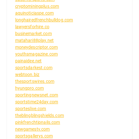
cryptominingplus.com
aquinoticiaspe.com
longhairedfrenchbulldog.com
lawyersforhire.co
businemarket.com
matahari88play.net
moneydescriptor.com
youthsmagazine.com
painaidee.net
sportsdarkest.com
webtoon.biz
thesportswires.com
hyungpro.com
sportingnewsnet.com
sportstime24day.com
sporteslive.com
theblingblingshields.com
pinkfrenchtipnails.com
newgamestv.com
sportsgallerys.com