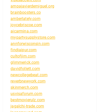
ampajavierdemiguel.org
brainboosters.co
amberlately.com
joycebriscoe.com
aicarmina.com
mypartysupplystore.com
annforwisconsin.com
findjaipur.com
cultofjim.com
glimmerick.com
davidfollett.com
newcollegebeat.com
reverbnewyork.com
skinmerch.com
usvisaforum.com
bestmovierulz.com
jagalchi-trade.com