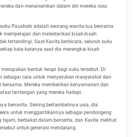
 mereka dan menanamkan dalam diri mereka rasa
 suku Paushoki adalah seorang wanita tua bernama
k mempelajari dan melestarikan kisah-kisah
ak tertandingi. Saat Kavita berbicara, seluruh suku
tiap kata-katanya saat dia merangkai kisah
 merupakan bentuk terapi bagi suku tersebut. Di
ungsi sebagai cara untuk menyatukan masyarakat dan
lai bersama. Mereka memberikan kenyamanan dan
atasi tantangan yang mereka hadapi.
a bercerita. Seiring bertambahnya usia, dia
era untuk menggantikannya sebagai pendongeng
 tajam, berbakat dalam bercerita, dan Kavita melihat
tersebut untuk generasi mendatang.