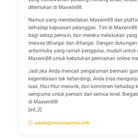
ditemukan di Maxwin88.
Namun yang membedakan Maxwin88 dari platfor
terhadap kepuasan pelanggan. Tim di Maxwin88 
bagi setiap pemain, dan mereka melakukan yan
merasa dihargai dan dihargai. Dengan dukungan
antarmuka yang ramah pengguna, mudah untuk 
Maxwin88 untuk kebutuhan permainan online me
Jadi jika Anda mencari pengalaman bermain ga
kegembiraan tak tertandingi, Anda bisa mengun
luas, fitur-fitur menarik, dan komitmen terhada
sempurna untuk pemain dari semua level. Bergab
di Maxwin88!
[ad_2]
admin@motomasters.info