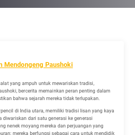
tan Mendongeng Paushoki
di alat yang ampuh untuk mewariskan tradisi,
Paushoki, bercerita memainkan peran penting dalam
ikan bahwa sejarah mereka tidak terlupakan.
ncil di India utara, memiliki tradisi lisan yang kaya
 diwariskan dari satu generasi ke generasi
ntang nenek moyang mereka dan perjuangan yang
buran; mereka berfungsi sebagai cara untuk mendidik