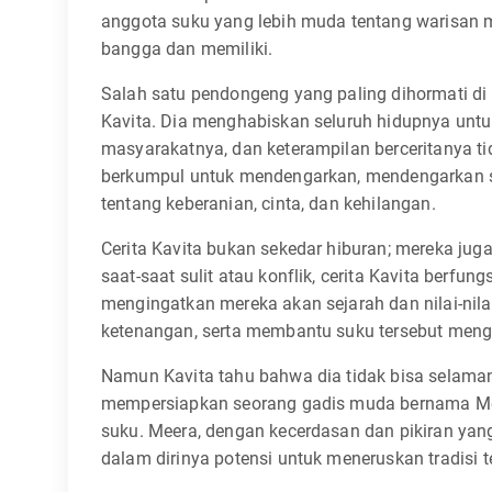
anggota suku yang lebih muda tentang warisan
bangga dan memiliki.
Salah satu pendongeng yang paling dihormati di
Kavita. Dia menghabiskan seluruh hidupnya untu
masyarakatnya, dan keterampilan berceritanya tid
berkumpul untuk mendengarkan, mendengarkan se
tentang keberanian, cinta, dan kehilangan.
Cerita Kavita bukan sekedar hiburan; mereka juga
saat-saat sulit atau konflik, cerita Kavita berf
mengingatkan mereka akan sejarah dan nilai-ni
ketenangan, serta membantu suku tersebut meng
Namun Kavita tahu bahwa dia tidak bisa selamany
mempersiapkan seorang gadis muda bernama Me
suku. Meera, dengan kecerdasan dan pikiran yang
dalam dirinya potensi untuk meneruskan tradisi 