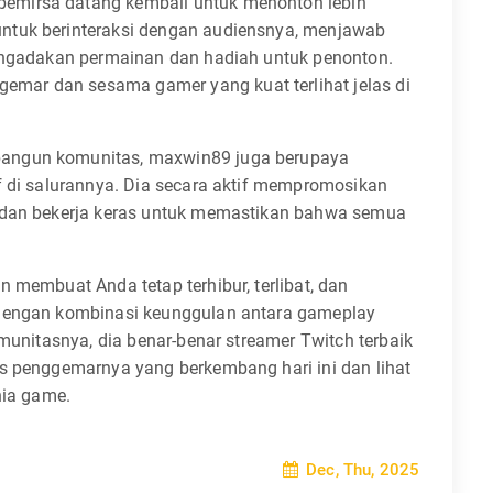
emirsa datang kembali untuk menonton lebih
ntuk berinteraksi dengan audiensnya, menjawab
mengadakan permainan dan hadiah untuk penonton.
mar dan sesama gamer yang kuat terlihat jelas di
bangun komunitas, maxwin89 juga berupaya
f di salurannya. Dia secara aktif mempromosikan
, dan bekerja keras untuk memastikan bahwa semua
 membuat Anda tetap terhibur, terlibat, dan
 Dengan kombinasi keunggulan antara gameplay
omunitasnya, dia benar-benar streamer Twitch terbaik
is penggemarnya yang berkembang hari ini dan lihat
ia game.
Dec, Thu, 2025